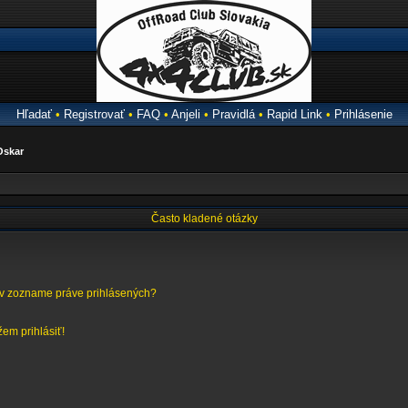
Hľadať
•
Registrovať
•
FAQ
•
Anjeli
•
Pravidlá
•
Rapid Link
•
Prihlásenie
Oskar
Často kladené otázky
 v zozname práve prihlásených?
em prihlásiť!