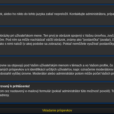
 alebo ho nikto do tohto jazyka zatiaľ nepreložil. Kontaktujte administrátora, prípa
obrázky pri užívateľskom mene. Ten prvý je obrázok spojený s Vašou úrovňou, zvyča
 fóre. Pod ním sa môže nachádzať väčší obrázok, známy ako "postavička" (avatar), č
i ako s nimi naloží (v akej podobe sa zobrazia). Pokiaľ nemôžete využívať postavičky
vne sa objavujú pod Vašim užívateľským menom v témach a vo Vašom profile, čo z
aných príspevkov a k identifikácií určitých užívateľov, napr. označenie moderátoro
dosiahli vyššej úrovne. Moderátor alebo administrátor potom môže počet Vašich pr
zvaný k prihláseniu!
om cez nastavený e-mailový formulár (pokiaľ administrátor túto možnosť povolil). 
adresy.
Vkladanie príspevkov