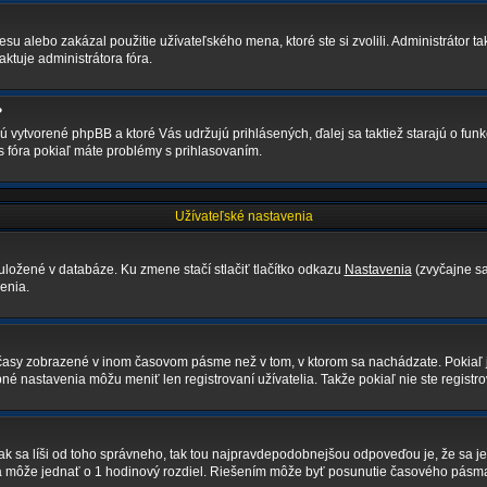
su alebo zakázal použitie užívateľského mena, ktoré ste si zvolili. Administrátor ta
ktuje administrátora fóra.
?
sú vytvorené phpBB a ktoré Vás udržujú prihlásených, ďalej sa taktiež starajú o fun
s fóra pokiaľ máte problémy s prihlasovaním.
Užívateľské nastavenia
uložené v databáze. Ku zmene stačí stlačiť tlačítko odkazu
Nastavenia
(zvyčajne sa
enia.
ú časy zobrazené v inom časovom pásme než v tom, v ktorom sa nachádzate. Pokiaľ 
astavenia môžu meniť len registrovaní užívatelia. Takže pokiaľ nie ste registrova
j tak sa líši od toho správneho, tak tou najpravdepodobnejšou odpoveďou je, že sa j
a môže jednať o 1 hodinový rozdiel. Riešením môže byť posunutie časového pásma