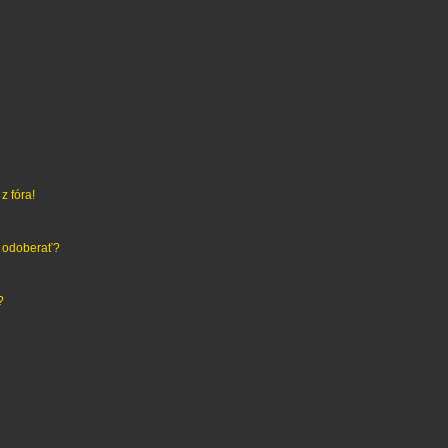
z fóra!
h odoberať?
?