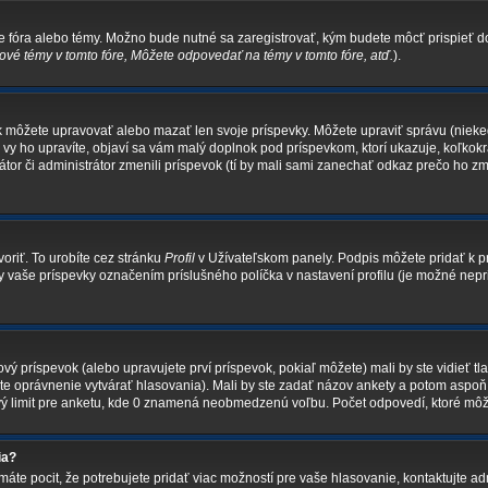
ke fóra alebo témy. Možno bude nutné sa zaregistrovať, kým budete môcť prispieť d
vé témy v tomto fóre, Môžete odpovedať na témy v tomto fóre, atď.
).
tak môžete upravovať alebo mazať len svoje príspevky. Môžete upraviť správu (niek
 vy ho upravíte, objaví sa vám malý doplnok pod príspevkom, ktorí ukazuje, koľkokr
átor či administrátor zmenili príspevok (tí by mali sami zanechať odkaz prečo ho z
oriť. To urobíte cez stránku
Profil
v Užívateľskom panely. Podpis môžete pridať k
tky vaše príspevky označením príslušného políčka v nastavení profilu (je možné n
ý príspevok (alebo upravujete prví príspevok, pokiaľ môžete) mali by ste vidieť tl
áte oprávnenie vytvárať hlasovania). Mali by ste zadať názov ankety a potom aspo
ový limit pre anketu, kde 0 znamená neobmedzenú voľbu. Počet odpovedí, ktoré môže
ia?
áte pocit, že potrebujete pridať viac možností pre vaše hlasovanie, kontaktujte adm