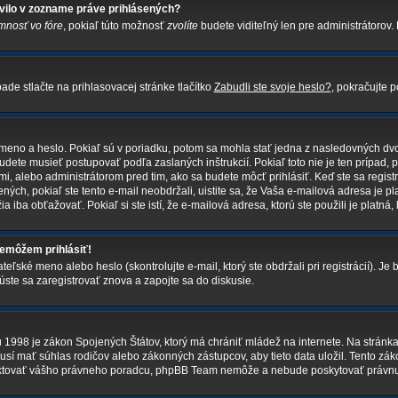
vilo v zozname práve prihlásených?
mnosť vo fóre
, pokiaľ túto možnosť
zvolíte
budete viditeľný len pre administrátorov. 
de stlačte na prihlasovacej stránke tlačítko
Zabudli ste svoje heslo?
, pokračujte p
 meno a heslo. Pokiaľ sú v poriadku, potom sa mohla stať jedna z nasledovných dvo
budete musieť postupovať podľa zaslaných inštrukcií. Pokiaľ toto nie je ten prípad, 
mi, alebo administrátorom pred tim, ako sa budete môcť prihlásiť. Keď ste sa registr
ných, pokiaľ ste tento e-mail neobdržali, uistite sa, že Vaša e-mailová adresa je p
ia iba obťažovať. Pokiaľ si ste istí, že e-mailová adresa, ktorú ste použili je platná, 
nemôžem prihlásiť!
ské meno alebo heslo (skontrolujte e-mail, ktorý ste obdržali pri registrácií). Je b
úste sa zaregistrovať znova a zapojte sa do diskusie.
u 1998 je zákon Spojených Štátov, ktorý má chrániť mládež na internete. Na strá
sí mať súhlas rodičov alebo zákonných zástupcov, aby tieto data uložil. Tento zákon
kontaktovať vášho právneho poradcu, phpBB Team nemôže a nebude poskytovať právn