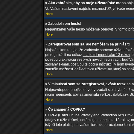
» Ako zabránim, aby sa moje užívateľské meno obja
Vo Vašom nastavení nájdete možnosť
Skryť Vašu príto
Hore
» Zabudol som heslo!
Nepanikárte! Vaše heslo môžeme obnoviť. V tomto prípa
Hore
» Zaregistroval som sa, ale nemôžem sa prihlásiť!
Najskôr skontrolujte, že zadávate správne užívateľské
pri registrácii na odkaz
... a je mi menej ako 13 rokov
, 
potrebujú aktiváciu všetkých nových registrácií, buď Va
zaslaný e-mail, postupujte podľa inštrukcií v ňom uvede
zmenšiť možnosť
nežiaducich
užívateľov, ktorý sa snaž
Hore
» V minulosti som sa zaregistroval, avšak teraz sa 
Najpravdepodobnejšie dôvody: zadali ste chybné užívateľ
ničím neprispeli, aby sa zmenšila veľkosť databázy. Sk
Hore
» Čo znamená COPPA?
COPPA (Child Online Privacy and Protection Act) z rok
údajov o užívateľovi, ktorému je menej ako 13 rokov, mu
istý, či toto platí aj na vašom fóre, doporučujeme 
Hore