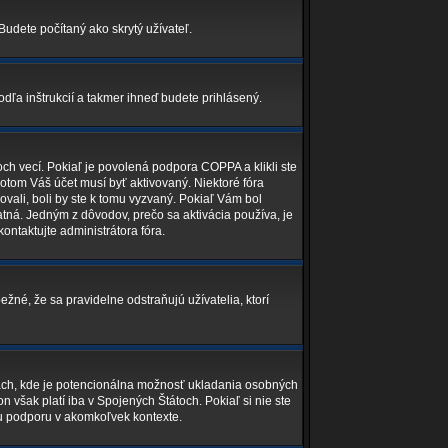
Budete počítaný ako skrytý užívateľ.
odľa inštrukcií a takmer ihneď budete prihlásený.
ch vecí. Pokiaľ je povolená podpora COPPA a klikli ste
potom Váš účet musí byť aktivovaný. Niektoré fóra
ovali, boli by ste k tomu vyzvaný. Pokiaľ Vám bol
latná. Jedným z dôvodov, prečo sa aktivácia používa, je
kontaktujte administrátora fóra.
ežné, že sa pravidelne odstraňujú užívatelia, ktorí
nkach, kde je potencionálna možnosť ukladania osobných
 však platí iba v Spojených Štátoch. Pokiaľ si nie ste
u podporu v akomkoľvek kontexte.