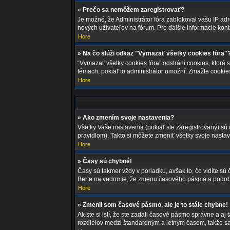
» Prečo sa nemôžem zaregistrovať?
Je možné, že Administrátor fóra zablokoval vašu IP adre
nových užívateľov na fórum. Pre ďalšie informácie konta
Hore
» Na čo slúži odkaz "Vymazať všetky cookies fóra"
“Vymazať všetky cookies fóra” odstráni cookies, ktoré 
témach, pokiaľ to administrátor umožní. Zmažte cookie
Hore
» Ako zmením svoje nastavenia?
Všetky Vaše nastavenia (pokiaľ ste zaregistrovaný) sú 
pravidlom). Takto si môžete zmeniť všetky svoje nastav
Hore
» Časy sú chybné!
Časy sú takmer vždy v poriadku, avšak to, čo vidíte s
Berte na vedomie, že zmenu časového pásma a podobné n
Hore
» Zmenil som časové pásmo, ale je to stále chybne!
Ak ste si istí, že ste zadali časové pásmo správne a a
rozdielov medzi štandardným a letným časom, takže s