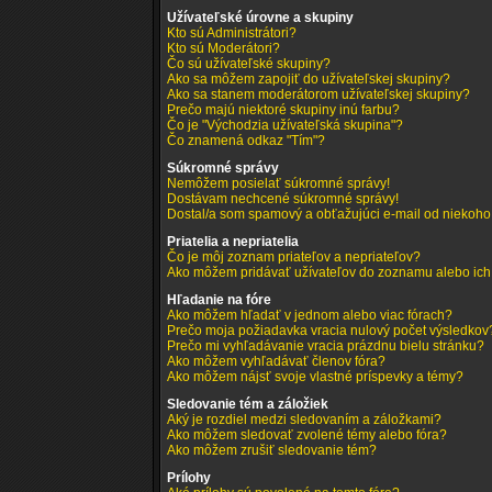
Užívateľské úrovne a skupiny
Kto sú Administrátori?
Kto sú Moderátori?
Čo sú užívateľské skupiny?
Ako sa môžem zapojiť do užívateľskej skupiny?
Ako sa stanem moderátorom užívateľskej skupiny?
Prečo majú niektoré skupiny inú farbu?
Čo je "Východzia užívateľská skupina"?
Čo znamená odkaz "Tím"?
Súkromné správy
Nemôžem posielať súkromné správy!
Dostávam nechcené súkromné správy!
Dostal/a som spamový a obťažujúci e-mail od niekoho 
Priatelia a nepriatelia
Čo je môj zoznam priateľov a nepriateľov?
Ako môžem pridávať užívateľov do zoznamu alebo ic
Hľadanie na fóre
Ako môžem hľadať v jednom alebo viac fórach?
Prečo moja požiadavka vracia nulový počet výsledkov
Prečo mi vyhľadávanie vracia prázdnu bielu stránku?
Ako môžem vyhľadávať členov fóra?
Ako môžem nájsť svoje vlastné príspevky a témy?
Sledovanie tém a záložiek
Aký je rozdiel medzi sledovaním a záložkami?
Ako môžem sledovať zvolené témy alebo fóra?
Ako môžem zrušiť sledovanie tém?
Prílohy