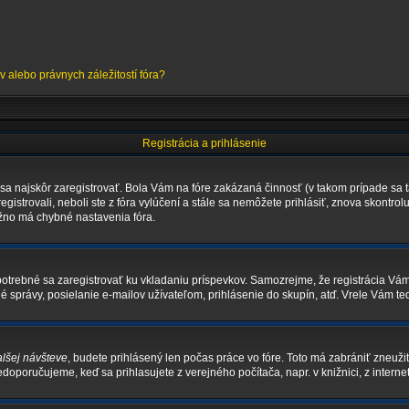
alebo právnych záležitostí fóra?
Registrácia a prihlásenie
 sa najskôr zaregistrovať. Bola Vám na fóre zakázaná činnosť (v takom prípade sa t
registrovali, neboli ste z fóra vylúčení a stále sa nemôžete prihlásiť, znova skontro
ožno má chybné nastavenia fóra.
je potrebné sa zaregistrovať ku vkladaniu príspevkov. Samozrejme, že registrácia 
správy, posielanie e-mailov užívateľom, prihlásenie do skupín, atď. Vrele Vám ted
alšej návšteve
, budete prihlásený len počas práce vo fóre. Toto má zabrániť zneužit
nedoporučujeme, keď sa prihlasujete z verejného počítača, napr. v knižnici, z internet