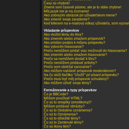
Časy sú chybné!
Zmenil som časové pásmo, ale je to stále chybne!
Môj jazyk nie je na zozname!
Ako zobrazím obrázok pri užívateľskom mene?
Ako zmeniť svoje zaradenie?
Keď kliknem na e-mailový odkaz užívateľa, som vyzvan
Vkladanie príspevkov
Ako vložím tému do fóra?
Ako zmením alebo zmažem príspevok?
Ako pridám podpis k môjmu príspevku?
Ako vytvorím hlasovanie?
Prečo nemôžem pridať viac možností do hlasovania?
Ako zmením alebo zmažem hlasovanie?
Prečo sa nemôžem dostať k fóru?
Prečo nemôžem pridávať prílohy?
Prečo som obdržal varovanie?
Ako môžem nahlásiť príspevok moderátorom?
Na čo slúži tlačítko "Uložiť" pri písaní príspevku?
Prečo musí byť môj príspevok schválený?
Ako môžem oživiť svoje témy?
Formátovanie a typy príspevkov
Čo je BBCode?
Môžem používať HTML?
Čo sú to smajlíky (emotikony)?
Môžem pridávať obrázky?
Čo sú to Globálne oznámenia?
Čo sú to Oznámenia?
Čo sú to dôležité témy?
Čo sú to Zamknuté témy?
Čo sú ikony tém?