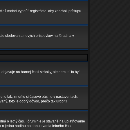
ktiež mohol vypnúť registrácie, aby zabránil prístupu
kcie sledovania nových príspevkov na fórach a v
 objavuje na hornej časti stránky, ale nemusí to byť
je to tak, zmeňte si časové pásmo v nastaveniach.
ný, toto je dobrý dôvod, prečo tak urobiť!
edná o letný čas. Fórum nie je stavané na uplatňovanie
 o jednu hodinu po dobu trvania letného času.