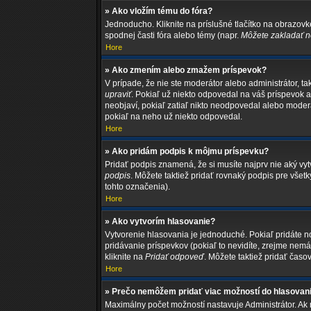
» Ako vložím tému do fóra?
Jednoducho. Kliknite na príslušné tlačítko na obrazov
spodnej časti fóra alebo témy (napr.
Môžete zakladať no
Hore
» Ako zmením alebo zmažem príspevok?
V prípade, že nie ste moderátor alebo administrátor, 
upraviť
. Pokiaľ už niekto odpovedal na váš príspevok a
neobjaví, pokiaľ zatiaľ nikto neodpovedal alebo moder
pokiaľ na neho už niekto odpovedal.
Hore
» Ako pridám podpis k môjmu príspevku?
Pridať podpis znamená, že si musíte najprv nie aký vytv
podpis
. Môžete taktiež pridať rovnaký podpis pre vše
tohto označenia).
Hore
» Ako vytvorím hlasovanie?
Vytvorenie hlasovania je jednoduché. Pokiaľ pridáte nov
pridávanie príspevkov (pokiaľ to nevidíte, zrejme nem
kliknite na
Pridať odpoveď
. Môžete taktiež pridať čas
Hore
» Prečo nemôžem pridať viac možností do hlasovan
Maximálny počet možností nastavuje Administrátor. Ak m