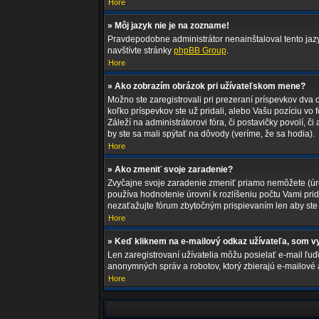
Hore
» Môj jazyk nie je na zozname!
Pravdepodobne administrátor nenainštaloval tento jazyk,
navštívte stránky
phpBB Group
.
Hore
» Ako zobrazím obrázok pri užívateľskom mene?
Možno ste zaregistrovali pri prezeraní príspevkov dva 
koľko príspevkov ste už pridali, alebo Vašu pozíciu vo
Záleží na administrátorovi fóra, či postavičky povolí, č
by ste sa mali spýtať na dôvody (veríme, že sa hodia).
Hore
» Ako zmeniť svoje zaradenie?
Zvyčajne svoje zaradenie zmeniť priamo nemôžete (úro
používa hodnotenie úrovní k rozlíšeniu počtu Vami prid
nezaťažujte fórum zbytočným prispievaním len aby ste 
Hore
» Keď kliknem na e-mailový odkaz užívateľa, som vy
Len zaregistrovaní užívatelia môžu posielať e-mail ľuď
anonymných správ a robotov, ktorý zbierajú e-mailové 
Hore