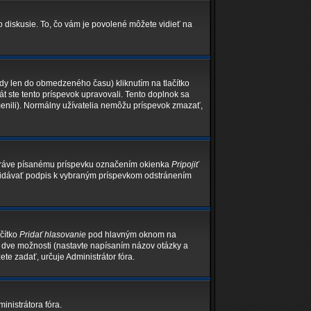
o diskusie. To, čo vám je povolené môžete vidieť na
edy len do obmedzeného času) kliknutím na tlačítko
át ste tento príspevok upravovali. Tento doplnok sa
menili). Normálny užívatelia nemôžu príspevok zmazať,
 práve písanému príspevku označením okienka
Pripojiť
epridávať podpis k vybraným príspevkom odstránením
ačítko
Pridať hlasovanie
pod hlavným oknom na
ň dve možnosti (nastavte napísaním názov otázky a
te zadať, určuje Administrátor fóra.
inistrátora fóra.