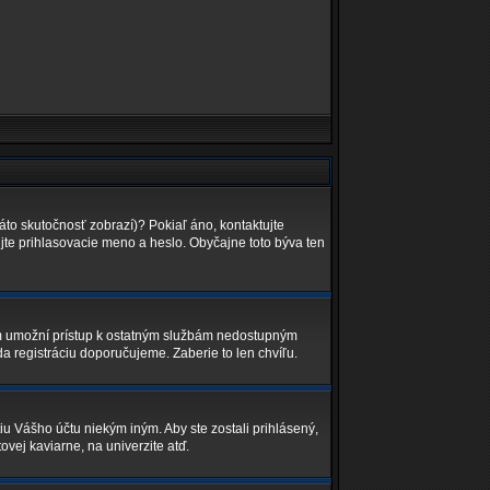
áto skutočnosť zobrazí)? Pokiaľ áno, kontaktujte
lujte prihlasovacie meno a heslo. Obyčajne toto býva ten
Vám umožní prístup k ostatným službám nedostupným
a registráciu doporučujeme. Zaberie to len chvíľu.
iu Vášho účtu niekým iným. Aby ste zostali prihlásený,
ovej kaviarne, na univerzite atď.