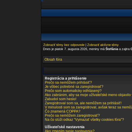
Zobraziť témy bez odpovede
|
Zobraziť aktívne témy
Dnes je piatok 7. augusta 2026, meniny má
Štefánia
a zajtra
Obsah fóra
Registrácia a prihlásenie
Prečo sa nemôžem prihlásiť?
Je vôbec potrebné sa zaregistrovať?
Prečo som automaticky odhlásený?
Ako zabránim, aby sa moje užívateľské meno objavilo
Zabudol som heslo!
Zaregistroval som sa, ale nemôžem sa prihlásiť!
V minulosti som sa zaregistroval, avšak teraz sa nemôž
Čo znamená COPPA?
Prečo sa nemôžem zaregistrovať?
Na čo slúži odkaz "Vymazať všetky cookies fóra"?
Užívateľské nastavenia
Ako zmením svoje nastavenia?