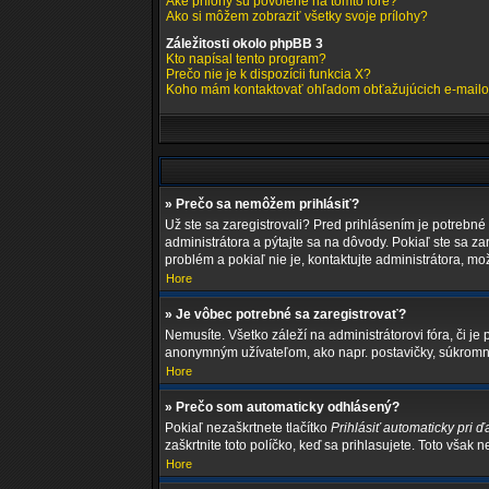
Aké prílohy sú povolené na tomto fóre?
Ako si môžem zobraziť všetky svoje prílohy?
Záležitosti okolo phpBB 3
Kto napísal tento program?
Prečo nie je k dispozícii funkcia X?
Koho mám kontaktovať ohľadom obťažujúcich e-mailov 
» Prečo sa nemôžem prihlásiť?
Už ste sa zaregistrovali? Pred prihlásením je potrebné
administrátora a pýtajte sa na dôvody. Pokiaľ ste sa za
problém a pokiaľ nie je, kontaktujte administrátora, m
Hore
» Je vôbec potrebné sa zaregistrovať?
Nemusíte. Všetko záleží na administrátorovi fóra, či 
anonymným užívateľom, ako napr. postavičky, súkromné 
Hore
» Prečo som automaticky odhlásený?
Pokiaľ nezaškrtnete tlačítko
Prihlásiť automaticky pri ď
zaškrtnite toto políčko, keď sa prihlasujete. Toto však 
Hore