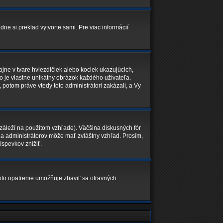
dne si preklad vytvorte sami. Pre viac informácií
jne v tvare hviezdičiek alebo kociek ukazujúcich,
o je vlastne unikátny obrázok každého užívateľa.
, potom práve vtedy toto administrátori zakázali, a Vy
áleží na použitom vzhľade). Väčšina diskusných fór
v a administrátorov môže mať zvláštny vzhľad. Prosím,
íspevkov znížiť.
Toto opatrenie umožňuje zbaviť sa otravných