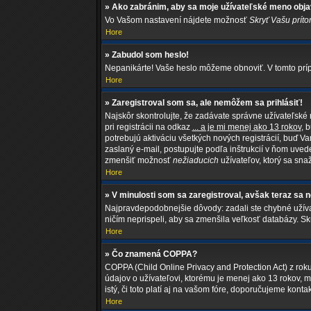
» Ako zabránim, aby sa moje užívateľské meno obja
Vo Vašom nastavení nájdete možnosť
Skryť Vašu príto
Hore
» Zabudol som heslo!
Nepanikárte! Vaše heslo môžeme obnoviť. V tomto prípa
Hore
» Zaregistroval som sa, ale nemôžem sa prihlásiť!
Najskôr skontrolujte, že zadávate správne užívateľské
pri registrácii na odkaz
... a je mi menej ako 13 rokov
, 
potrebujú aktiváciu všetkých nových registrácií, buď Va
zaslaný e-mail, postupujte podľa inštrukcií v ňom uvede
zmenšiť možnosť
nežiaducich
užívateľov, ktorý sa snaž
Hore
» V minulosti som sa zaregistroval, avšak teraz sa 
Najpravdepodobnejšie dôvody: zadali ste chybné užívateľ
ničím neprispeli, aby sa zmenšila veľkosť databázy. Sk
Hore
» Čo znamená COPPA?
COPPA (Child Online Privacy and Protection Act) z rok
údajov o užívateľovi, ktorému je menej ako 13 rokov, mu
istý, či toto platí aj na vašom fóre, doporučujeme 
Hore