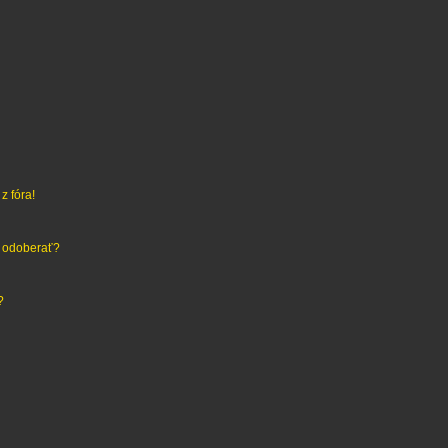
z fóra!
h odoberať?
?