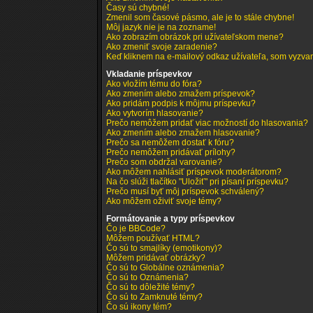
Časy sú chybné!
Zmenil som časové pásmo, ale je to stále chybne!
Môj jazyk nie je na zozname!
Ako zobrazím obrázok pri užívateľskom mene?
Ako zmeniť svoje zaradenie?
Keď kliknem na e-mailový odkaz užívateľa, som vyzvan
Vkladanie príspevkov
Ako vložím tému do fóra?
Ako zmením alebo zmažem príspevok?
Ako pridám podpis k môjmu príspevku?
Ako vytvorím hlasovanie?
Prečo nemôžem pridať viac možností do hlasovania?
Ako zmením alebo zmažem hlasovanie?
Prečo sa nemôžem dostať k fóru?
Prečo nemôžem pridávať prílohy?
Prečo som obdržal varovanie?
Ako môžem nahlásiť príspevok moderátorom?
Na čo slúži tlačítko "Uložiť" pri písaní príspevku?
Prečo musí byť môj príspevok schválený?
Ako môžem oživiť svoje témy?
Formátovanie a typy príspevkov
Čo je BBCode?
Môžem používať HTML?
Čo sú to smajlíky (emotikony)?
Môžem pridávať obrázky?
Čo sú to Globálne oznámenia?
Čo sú to Oznámenia?
Čo sú to dôležité témy?
Čo sú to Zamknuté témy?
Čo sú ikony tém?