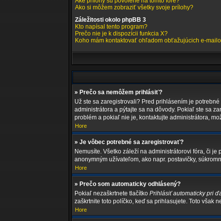
Aké prílohy sú povolené na tomto fóre?
Ako si môžem zobraziť všetky svoje prílohy?
Záležitosti okolo phpBB 3
Kto napísal tento program?
Prečo nie je k dispozícii funkcia X?
Koho mám kontaktovať ohľadom obťažujúcich e-mailov 
» Prečo sa nemôžem prihlásiť?
Už ste sa zaregistrovali? Pred prihlásením je potrebné
administrátora a pýtajte sa na dôvody. Pokiaľ ste sa za
problém a pokiaľ nie je, kontaktujte administrátora, m
Hore
» Je vôbec potrebné sa zaregistrovať?
Nemusíte. Všetko záleží na administrátorovi fóra, či 
anonymným užívateľom, ako napr. postavičky, súkromné 
Hore
» Prečo som automaticky odhlásený?
Pokiaľ nezaškrtnete tlačítko
Prihlásiť automaticky pri ď
zaškrtnite toto políčko, keď sa prihlasujete. Toto však 
Hore