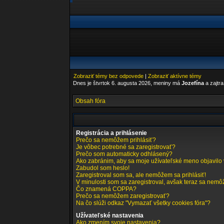
Zobraziť témy bez odpovede
|
Zobraziť aktívne témy
Dnes je štvrtok 6. augusta 2026, meniny má
Jozefína
a zajtr
Obsah fóra
Registrácia a prihlásenie
Prečo sa nemôžem prihlásiť?
Je vôbec potrebné sa zaregistrovať?
Prečo som automaticky odhlásený?
Ako zabránim, aby sa moje užívateľské meno objavilo
Zabudol som heslo!
Zaregistroval som sa, ale nemôžem sa prihlásiť!
V minulosti som sa zaregistroval, avšak teraz sa nemôž
Čo znamená COPPA?
Prečo sa nemôžem zaregistrovať?
Na čo slúži odkaz "Vymazať všetky cookies fóra"?
Užívateľské nastavenia
Ako zmením svoje nastavenia?