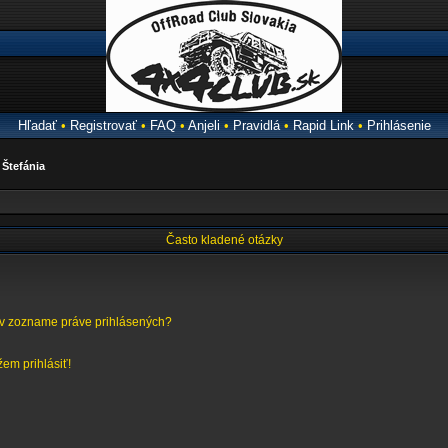
Hľadať
•
Registrovať
•
FAQ
•
Anjeli
•
Pravidlá
•
Rapid Link
•
Prihlásenie
a
Štefánia
Často kladené otázky
 v zozname práve prihlásených?
em prihlásiť!