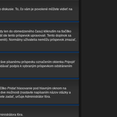
o diskusie. To, čo vám je povolené môžete vidieť na
edy len do obmedzeného času) kliknutím na tlačítko
át ste tento príspevok upravovali. Tento doplnok sa
menili). Normálny užívatelia nemôžu príspevok zmazať,
 práve písanému príspevku označením okienka
Pripojiť
epridávať podpis k vybraným príspevkom odstránením
ačítko
Pridať hlasovanie
pod hlavným oknom na
ň dve možnosti (nastavte napísaním názov otázky a
te zadať, určuje Administrátor fóra.
inistrátora fóra.