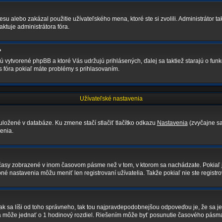
su alebo zakázal použitie užívateľského mena, ktoré ste si zvolili. Administrátor ta
ktuje administrátora fóra.
?
sú vytvorené phpBB a ktoré Vás udržujú prihlásených, ďalej sa taktiež starajú o fun
s fóra pokiaľ máte problémy s prihlasovaním.
Užívateľské nastavenia
uložené v databáze. Ku zmene stačí stlačiť tlačítko odkazu
Nastavenia
(zvyčajne sa
enia.
ú časy zobrazené v inom časovom pásme než v tom, v ktorom sa nachádzate. Pokiaľ 
astavenia môžu meniť len registrovaní užívatelia. Takže pokiaľ nie ste registrova
j tak sa líši od toho správneho, tak tou najpravdepodobnejšou odpoveďou je, že sa j
a môže jednať o 1 hodinový rozdiel. Riešením môže byť posunutie časového pásma