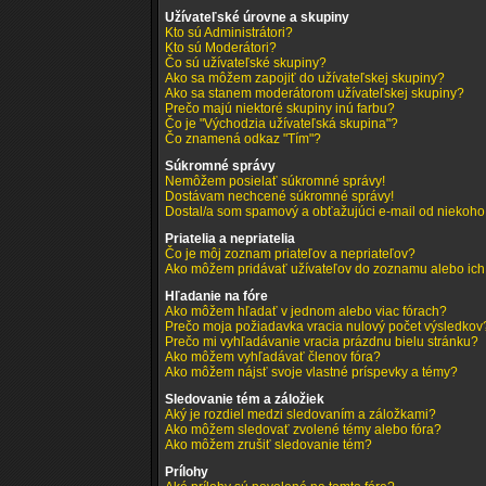
Užívateľské úrovne a skupiny
Kto sú Administrátori?
Kto sú Moderátori?
Čo sú užívateľské skupiny?
Ako sa môžem zapojiť do užívateľskej skupiny?
Ako sa stanem moderátorom užívateľskej skupiny?
Prečo majú niektoré skupiny inú farbu?
Čo je "Východzia užívateľská skupina"?
Čo znamená odkaz "Tím"?
Súkromné správy
Nemôžem posielať súkromné správy!
Dostávam nechcené súkromné správy!
Dostal/a som spamový a obťažujúci e-mail od niekoho 
Priatelia a nepriatelia
Čo je môj zoznam priateľov a nepriateľov?
Ako môžem pridávať užívateľov do zoznamu alebo ic
Hľadanie na fóre
Ako môžem hľadať v jednom alebo viac fórach?
Prečo moja požiadavka vracia nulový počet výsledkov
Prečo mi vyhľadávanie vracia prázdnu bielu stránku?
Ako môžem vyhľadávať členov fóra?
Ako môžem nájsť svoje vlastné príspevky a témy?
Sledovanie tém a záložiek
Aký je rozdiel medzi sledovaním a záložkami?
Ako môžem sledovať zvolené témy alebo fóra?
Ako môžem zrušiť sledovanie tém?
Prílohy