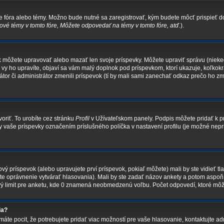
ke fóra alebo témy. Možno bude nutné sa zaregistrovať, kým budete môcť prispieť d
vé témy v tomto fóre, Môžete odpovedať na témy v tomto fóre, atď.
).
tak môžete upravovať alebo mazať len svoje príspevky. Môžete upraviť správu (niek
 vy ho upravíte, objaví sa vám malý doplnok pod príspevkom, ktorí ukazuje, koľkokr
átor či administrátor zmenili príspevok (tí by mali sami zanechať odkaz prečo ho z
oriť. To urobíte cez stránku
Profil
v Užívateľskom panely. Podpis môžete pridať k
tky vaše príspevky označením príslušného políčka v nastavení profilu (je možné n
ý príspevok (alebo upravujete prví príspevok, pokiaľ môžete) mali by ste vidieť tl
áte oprávnenie vytvárať hlasovania). Mali by ste zadať názov ankety a potom aspo
ový limit pre anketu, kde 0 znamená neobmedzenú voľbu. Počet odpovedí, ktoré môže
ia?
áte pocit, že potrebujete pridať viac možností pre vaše hlasovanie, kontaktujte adm