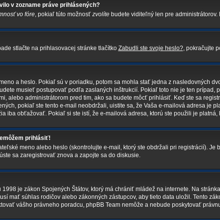
vilo v zozname práve prihlásených?
mnosť vo fóre
, pokiaľ túto možnosť
zvolíte
budete viditeľný len pre administrátorov. 
de stlačte na prihlasovacej stránke tlačítko
Zabudli ste svoje heslo?
, pokračujte p
 meno a heslo. Pokiaľ sú v poriadku, potom sa mohla stať jedna z nasledovných dvo
budete musieť postupovať podľa zaslaných inštrukcií. Pokiaľ toto nie je ten prípad, 
mi, alebo administrátorom pred tim, ako sa budete môcť prihlásiť. Keď ste sa registr
ných, pokiaľ ste tento e-mail neobdržali, uistite sa, že Vaša e-mailová adresa je p
ia iba obťažovať. Pokiaľ si ste istí, že e-mailová adresa, ktorú ste použili je platná, 
nemôžem prihlásiť!
ské meno alebo heslo (skontrolujte e-mail, ktorý ste obdržali pri registrácií). Je b
úste sa zaregistrovať znova a zapojte sa do diskusie.
u 1998 je zákon Spojených Štátov, ktorý má chrániť mládež na internete. Na strá
sí mať súhlas rodičov alebo zákonných zástupcov, aby tieto data uložil. Tento zákon
kontaktovať vášho právneho poradcu, phpBB Team nemôže a nebude poskytovať právn