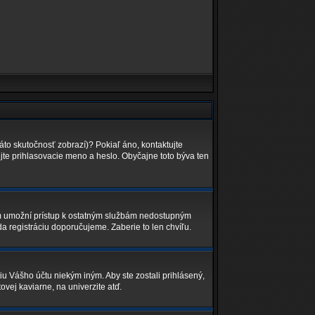
áto skutočnosť zobrazí)? Pokiaľ áno, kontaktujte
lujte prihlasovacie meno a heslo. Obyčajne toto býva ten
Vám umožní prístup k ostatným službám nedostupným
a registráciu doporučujeme. Zaberie to len chvíľu.
iu Vášho účtu niekým iným. Aby ste zostali prihlásený,
ovej kaviarne, na univerzite atď.