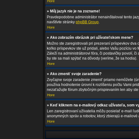
Hore
» Môj jazyk nie je na zozname!
Pravdepodobne administrátor nenainštaloval tento jazyk,
navštívte stránky
phpBB Group
.
Hore
» Ako zobrazím obrázok pri užívateľskom mene?
Možno ste zaregistrovali pri prezeraní príspevkov dva 
koľko príspevkov ste už pridali, alebo Vašu pozíciu vo
Záleží na administrátorovi fóra, či postavičky povolí, č
by ste sa mali spýtať na dôvody (veríme, že sa hodia).
Hore
» Ako zmeniť svoje zaradenie?
Zvyčajne svoje zaradenie zmeniť priamo nemôžete (úro
používa hodnotenie úrovní k rozlíšeniu počtu Vami prid
nezaťažujte fórum zbytočným prispievaním len aby ste 
Hore
» Keď kliknem na e-mailový odkaz užívateľa, som vy
Len zaregistrovaní užívatelia môžu posielať e-mail ľuď
anonymných správ a robotov, ktorý zbierajú e-mailové 
Hore