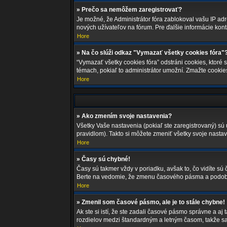
» Prečo sa nemôžem zaregistrovať?
Je možné, že Administrátor fóra zablokoval vašu IP adre
nových užívateľov na fórum. Pre ďalšie informácie konta
Hore
» Na čo slúži odkaz "Vymazať všetky cookies fóra"
“Vymazať všetky cookies fóra” odstráni cookies, ktoré 
témach, pokiaľ to administrátor umožní. Zmažte cookie
Hore
» Ako zmením svoje nastavenia?
Všetky Vaše nastavenia (pokiaľ ste zaregistrovaný) sú 
pravidlom). Takto si môžete zmeniť všetky svoje nastav
Hore
» Časy sú chybné!
Časy sú takmer vždy v poriadku, avšak to, čo vidíte s
Berte na vedomie, že zmenu časového pásma a podobné n
Hore
» Zmenil som časové pásmo, ale je to stále chybne!
Ak ste si istí, že ste zadali časové pásmo správne a a
rozdielov medzi štandardným a letným časom, takže s