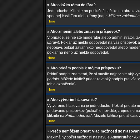
» Ako vložím tému do fóra?
Jednoducho. Kliknite na príslušné tlačítko na obrazov
spodnej časti fóra alebo témy (napr.
Môžete zakladať no
Hore
» Ako zmením alebo zmažem príspevok?
V prípade, že nie ste moderátor alebo administrátor, 
upraviť
. Pokiaľ už niekto odpovedal na váš príspevok a
neobjaví, pokiaľ zatiaľ nikto neodpovedal alebo moder
pokiaľ na neho už niekto odpovedal.
Hore
» Ako pridám podpis k môjmu príspevku?
Pridať podpis znamená, že si musíte najprv nie aký vytv
podpis
. Môžete taktiež pridať rovnaký podpis pre vše
tohto označenia).
Hore
» Ako vytvorím hlasovanie?
Vytvorenie hlasovania je jednoduché. Pokiaľ pridáte nov
pridávanie príspevkov (pokiaľ to nevidíte, zrejme nem
kliknite na
Pridať odpoveď
. Môžete taktiež pridať čas
Hore
» Prečo nemôžem pridať viac možností do hlasovan
Maximálny počet možností nastavuje Administrátor. Ak m