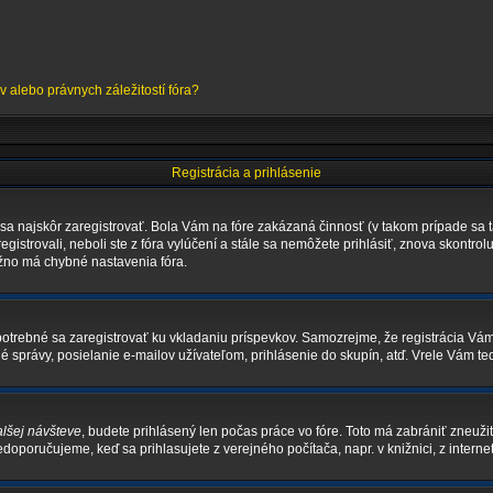
alebo právnych záležitostí fóra?
Registrácia a prihlásenie
 sa najskôr zaregistrovať. Bola Vám na fóre zakázaná činnosť (v takom prípade sa t
registrovali, neboli ste z fóra vylúčení a stále sa nemôžete prihlásiť, znova skontro
ožno má chybné nastavenia fóra.
je potrebné sa zaregistrovať ku vkladaniu príspevkov. Samozrejme, že registrácia 
správy, posielanie e-mailov užívateľom, prihlásenie do skupín, atď. Vrele Vám ted
alšej návšteve
, budete prihlásený len počas práce vo fóre. Toto má zabrániť zneužit
nedoporučujeme, keď sa prihlasujete z verejného počítača, napr. v knižnici, z internet