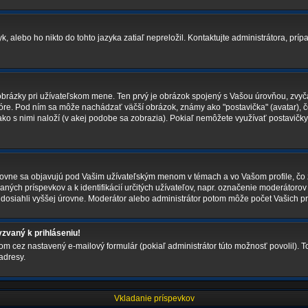
 alebo ho nikto do tohto jazyka zatiaľ nepreložil. Kontaktujte administrátora, prípa
obrázky pri užívateľskom mene. Ten prvý je obrázok spojený s Vašou úrovňou, zvyča
 fóre. Pod ním sa môže nachádzať väčší obrázok, známy ako "postavička" (avatar), č
i ako s nimi naloží (v akej podobe sa zobrazia). Pokiaľ nemôžete využívať postavičky
vne sa objavujú pod Vašim užívateľským menom v témach a vo Vašom profile, čo z
aných príspevkov a k identifikácií určitých užívateľov, napr. označenie moderátoro
dosiahli vyššej úrovne. Moderátor alebo administrátor potom môže počet Vašich pr
zvaný k prihláseniu!
om cez nastavený e-mailový formulár (pokiaľ administrátor túto možnosť povolil). 
adresy.
Vkladanie príspevkov