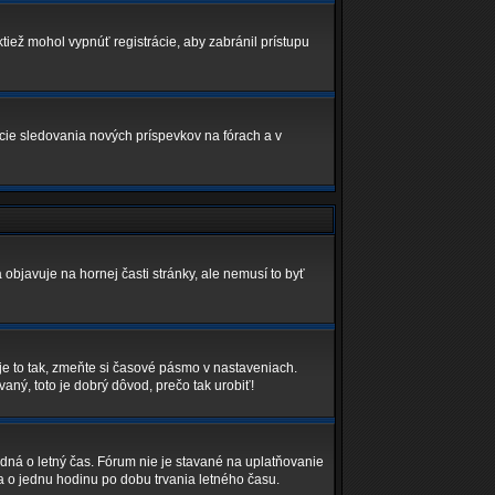
ktiež mohol vypnúť registrácie, aby zabránil prístupu
kcie sledovania nových príspevkov na fórach a v
 objavuje na hornej časti stránky, ale nemusí to byť
je to tak, zmeňte si časové pásmo v nastaveniach.
ný, toto je dobrý dôvod, prečo tak urobiť!
edná o letný čas. Fórum nie je stavané na uplatňovanie
 o jednu hodinu po dobu trvania letného času.