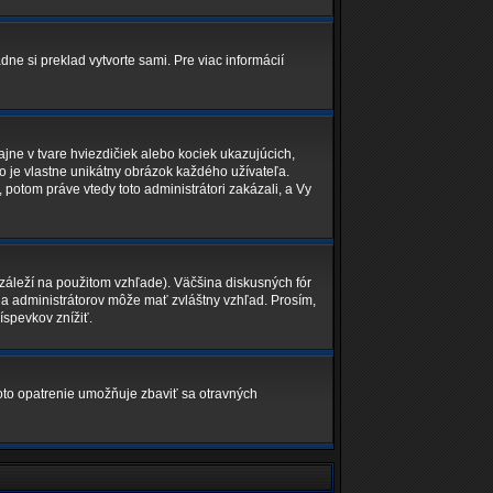
dne si preklad vytvorte sami. Pre viac informácií
jne v tvare hviezdičiek alebo kociek ukazujúcich,
o je vlastne unikátny obrázok každého užívateľa.
, potom práve vtedy toto administrátori zakázali, a Vy
áleží na použitom vzhľade). Väčšina diskusných fór
v a administrátorov môže mať zvláštny vzhľad. Prosím,
íspevkov znížiť.
Toto opatrenie umožňuje zbaviť sa otravných