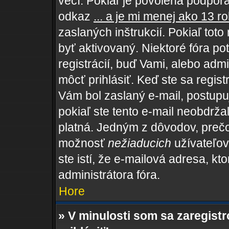
vecí. Pokiaľ je povolená podpora 
odkaz
... a je mi menej ako 13 r
zaslaných inštrukcií. Pokiaľ toto
byť aktivovaný. Niektoré fóra po
registrácií, buď Vami, alebo adm
môcť prihlásiť. Keď ste sa regist
Vám bol zaslaný e-mail, postupu
pokiaľ ste tento e-mail neobdržal
platná. Jedným z dôvodov, prečo
možnosť
nežiaducich
užívateľov,
ste istí, že e-mailová adresa, kto
administrátora fóra.
Hore
» V minulosti som sa zaregist