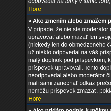
odpovedať na témy v tomto fóre,
Hore
» Ako zmením alebo zmažem p
V prípade, že nie ste moderátor 
upravovať alebo mazať len svoje
(niekedy len do obmedzeného čas
už niekto odpovedal na váš prís
malý doplnok pod príspevkom, kto
príspevok upravovali. Tento dopln
neodpovedal alebo moderátor či a
mali sami zanechať odkaz prečo 
nemôžu príspevok zmazať, pokia
Hore
» Ako pridám podpis k môjmu 