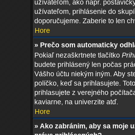
užívateľom, ako napr. postavičk
užívateľom, prihlásenie do skupí
doporučujeme. Zaberie to len ch
Hore
» Prečo som automaticky odh
Pokiaľ nezaškrtnete tlačítko
Prih
budete prihlásený len počas prác
Vášho účtu niekým iným. Aby ste 
políčko, keď sa prihlasujete. T
prihlasujete z verejného počítača,
kaviarne, na univerzite atď.
Hore
» Ako zabránim, aby sa moje 