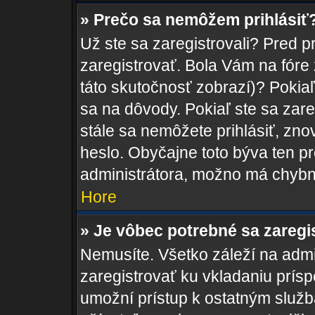
» Prečo sa nemôžem prihlásiť
Už ste sa zaregistrovali? Pred p
zaregistrovať. Bola Vám na fóre
táto skutočnosť zobrazí)? Pokiaľ
sa na dôvody. Pokiaľ ste sa zareg
stále sa nemôžete prihlásiť, zno
heslo. Obyčajne toto býva ten pro
administrátora, možno má chybn
Hore
» Je vôbec potrebné sa zaregi
Nemusíte. Všetko záleží na admin
zaregistrovať ku vkladaniu prís
umožní prístup k ostatným sl