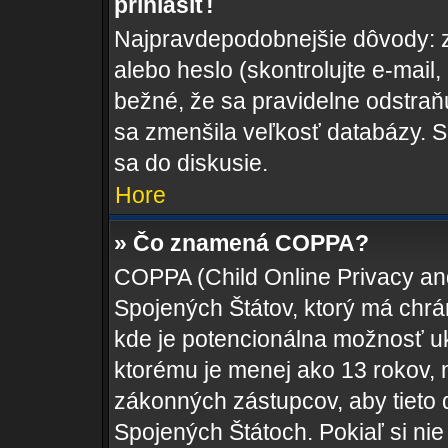
prihlásiť!
Najpravdepodobnejšie dôvody: z
alebo heslo (skontrolujte e-mail, k
bežné, že sa pravidelne odstraňuj
sa zmenšila veľkosť databázy. S
sa do diskusie.
Hore
» Čo znamená COPPA?
COPPA (Child Online Privacy and
Spojených Štátov, ktorý má chrá
kde je potencionálna možnosť uk
ktorému je menej ako 13 rokov, 
zákonných zástupcov, aby tieto da
Spojených Štátoch. Pokiaľ si nie s