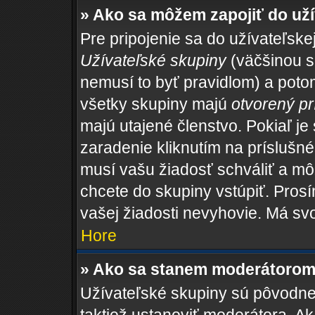
» Ako sa môžem zapojiť do uží
Pre pripojenie sa do užívateľske
Užívateľské skupiny
(väčšinou sa
nemusí to byť pravidlom) a potom
všetky skupiny majú
otvorený pr
majú utajené členstvo. Pokiaľ je
zaradenie kliknutím na príslušné
musí vašu žiadosť schváliť a mô
chcete do skupiny vstúpiť. Pros
vašej žiadosti nevyhovie. Má sv
Hore
» Ako sa stanem moderátorom 
Užívateľské skupiny sú pôvodne