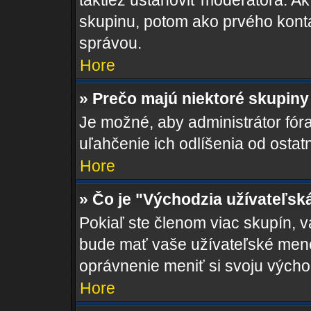
taktiež ustanoviť moderátora. Ak
skupinu, potom ako prvého kont
správou.
Hore
» Prečo majú niektoré skupiny
Je možné, aby administrátor fóra 
uľahčenie ich odlíšenia od ostat
Hore
» Čo je "Východzia užívateľsk
Pokiaľ ste členom viac skupín, 
bude mať vaše užívateľské meno
oprávnenie meniť si svoju výcho
Hore