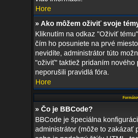
Hore
» Ako môžem oživiť svoje tém
Kliknutím na odkaz "Oživiť tému",
čím ho posuniete na prvé miesto
nevidíte, administrátor túto m
"oživiť" taktiež pridaním nového 
neporušili pravidlá fóra.
Hore
Formátov
» Čo je BBCode?
BBCode je špeciálna konfigurác
administrátor (môže to zakázať 