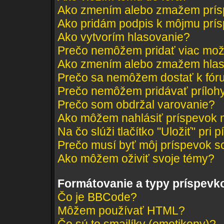
Ako zmením alebo zmažem prí
Ako pridám podpis k môjmu prí
Ako vytvorím hlasovanie?
Prečo nemôžem pridať viac mož
Ako zmením alebo zmažem hlas
Prečo sa nemôžem dostať k fór
Prečo nemôžem pridávať príloh
Prečo som obdržal varovanie?
Ako môžem nahlásiť príspevok
Na čo slúži tlačítko "Uložiť" pri 
Prečo musí byť môj príspevok s
Ako môžem oživiť svoje témy?
Formátovanie a typy príspevk
Čo je BBCode?
Môžem používať HTML?