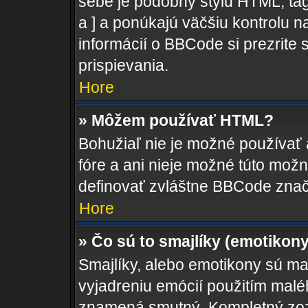
sebe je podobný štýlu HTML, tag
a ] a ponúkajú väčšiu kontrolu na
informácií o BBCode si prezrite 
prispievania.
Hore
» Môžem používať HTML?
Bohužiaľ nie je možné používať
fóre a ani nieje možné túto mož
definovať zvláštne BBCode znač
Hore
» Čo sú to smajlíky (emotikon
Smajlíky, alebo emotikony sú mal
vyjadreniu emócií použitím maléh
znamená smutný. Kompletný zozn