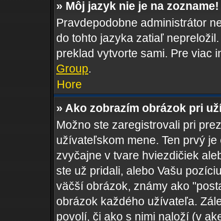
» Môj jazyk nie je na zozname!
Pravdepodobne administrátor nen
do tohto jazyka zatiaľ nepreložil
preklad vytvorte sami. Pre viac 
Group
.
Hore
» Ako zobrazím obrázok pri u
Možno ste zaregistrovali pri pre
užívateľskom mene. Ten prvý je
zvyčajne v tvare hviezdičiek al
ste už pridali, alebo Vašu pozí
väčší obrázok, známy ako "postav
obrázok každého užívateľa. Zálež
povolí, či ako s nimi naloží (v 