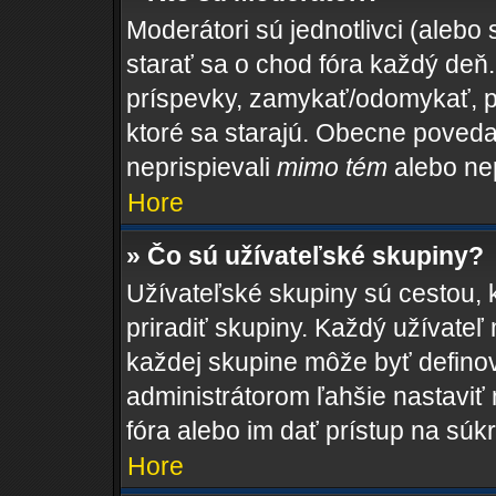
Moderátori sú jednotlivci (alebo 
starať sa o chod fóra každý de
príspevky, zamykať/odomykať, p
ktoré sa starajú. Obecne povedan
neprispievali
mimo tém
alebo nep
Hore
» Čo sú užívateľské skupiny?
Užívateľské skupiny sú cestou, 
priradiť skupiny. Každý užívateľ
každej skupine môže byť definov
administrátorom ľahšie nastaviť
fóra alebo im dať prístup na súk
Hore