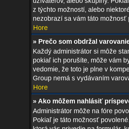
užívateľov, alebo skupiny. Poki
z týchto možností, alebo niektor
nezobrazí sa vám táto možnosť p
Hore
» Prečo som obdržal varovani
Každý administrátor si môže stan
pokiaľ ich porušíte, môže vám b
vedomie, že toto je plne v kompe
Group nemá s vydávaním varova
Hore
» Ako môžem nahlásiť príspe
Administrátor môže na fóre povol
Pokiaľ je táto možnosť povolené
ktorá vás privedie na formulár, k