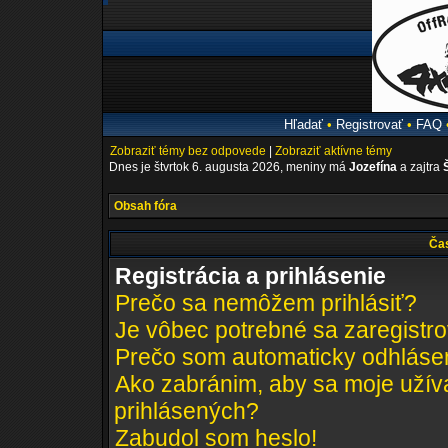
Hľadať
•
Registrovať
•
FAQ
Zobraziť témy bez odpovede
|
Zobraziť aktívne témy
Dnes je štvrtok 6. augusta 2026, meniny má
Jozefína
a zajtra
Obsah fóra
Čas
Registrácia a prihlásenie
Prečo sa nemôžem prihlásiť?
Je vôbec potrebné sa zaregistr
Prečo som automaticky odhláse
Ako zabránim, aby sa moje užív
prihlásených?
Zabudol som heslo!