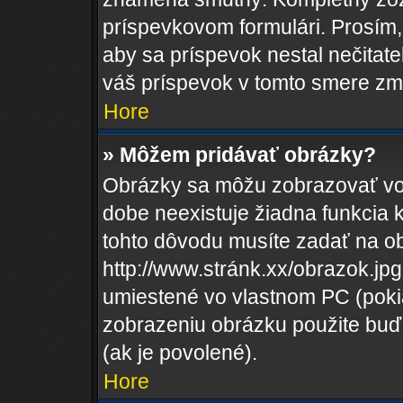
príspevkovom formulári. Prosím, 
aby sa príspevok nestal nečitat
váš príspevok v tomto smere zm
Hore
» Môžem pridávať obrázky?
Obrázky sa môžu zobrazovať vo
dobe neexistuje žiadna funkcia 
tohto dôvodu musíte zadať na o
http://www.stránk.xx/obrazok.j
umiestené vo vlastnom PC (pokiaľ
zobrazeniu obrázku použite buď
(ak je povolené).
Hore