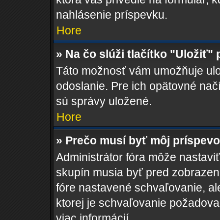
nahlásenie príspevku.
Hore
» Na čo slúži tlačítko "Uložiť"
Táto možnosť vám umožňuje ulož
odoslanie. Pre ich opätovné načí
sú správy uložené.
Hore
» Prečo musí byť môj príspev
Administrátor fóra môže nastaviť
skupín musia byť pred zobrazen
fóre nastavené schvaľovanie, ale
ktorej je schvaľovanie požadovan
viac informácií.