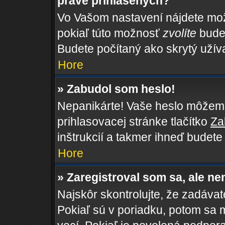
práve prihlásených?
Vo Vašom nastavení nájdete m
pokiaľ túto možnosť
zvolíte
budet
Budete počítaný ako skrytý užíva
Hore
» Zabudol som heslo!
Nepanikárte! Vaše heslo môžeme 
prihlasovacej stránke tlačítko
Za
inštrukcií a takmer ihneď budete
Hore
» Zaregistroval som sa, ale ne
Najskôr skontrolujte, že zadáva
Pokiaľ sú v poriadku, potom sa 