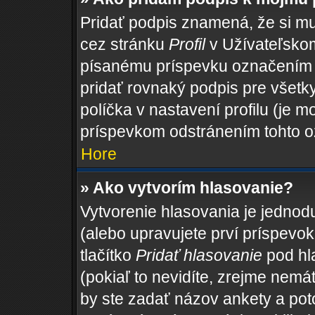
Pridať podpis znamená, že si mus
cez stránku
Profil
v Užívateľskom
písanému príspevku označením
pridať rovnaký podpis pre všet
políčka v nastavení profilu (je
príspevkom odstránením tohto o
Hore
» Ako vytvorím hlasovanie?
Vytvorenie hlasovania je jednod
(alebo upravujete prví príspevok,
tlačítko
Pridať hlasovanie
pod hl
(pokiaľ to nevidíte, zrejme nemá
by ste zadať názov ankety a po