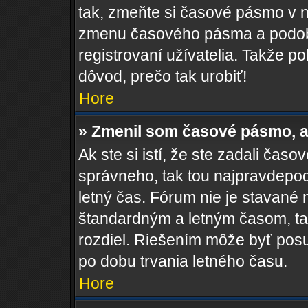
tak, zmeňte si časové pásmo v 
zmenu časového pásma a podob
registrovaní užívatelia. Takže pok
dôvod, prečo tak urobiť!
Hore
» Zmenil som časové pásmo, al
Ak ste si istí, že ste zadali čas
správneho, tak tou najpravdepo
letný čas. Fórum nie je stavané
štandardným a letným časom, ta
rozdiel. Riešením môže byť pos
po dobu trvania letného času.
Hore