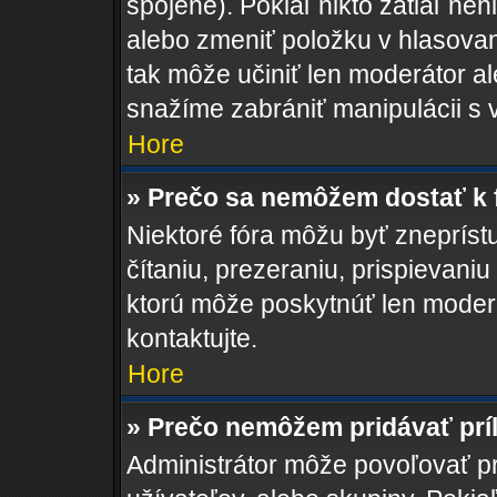
spojené). Pokiaľ nikto zatiaľ ne
alebo zmeniť položku v hlasovan
tak môže učiniť len moderátor a
snažíme zabrániť manipulácii s 
Hore
» Prečo sa nemôžem dostať k 
Niektoré fóra môžu byť zneprís
čítaniu, prezeraniu, prispievaniu
ktorú môže poskytnúť len moderát
kontaktujte.
Hore
» Prečo nemôžem pridávať prí
Administrátor môže povoľovať pri