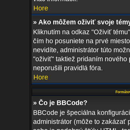
Hore
» Ako môžem oživiť svoje tém
Kliknutím na odkaz "Oživiť tému",
čím ho posuniete na prvé miesto
nevidíte, administrátor túto m
"oživiť" taktiež pridaním nového 
neporušili pravidlá fóra.
Hore
Formátov
» Čo je BBCode?
BBCode je špeciálna konfigurác
administrátor (môže to zakázať 