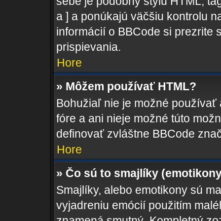
sebe je podobný štýlu HTML, tag
a ] a ponúkajú väčšiu kontrolu na
informácií o BBCode si prezrite 
prispievania.
Hore
» Môžem používať HTML?
Bohužiaľ nie je možné používať
fóre a ani nieje možné túto mož
definovať zvláštne BBCode znač
Hore
» Čo sú to smajlíky (emotikon
Smajlíky, alebo emotikony sú mal
vyjadreniu emócií použitím maléh
znamená smutný. Kompletný zozn