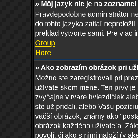
» Môj jazyk nie je na zozname!
Pravdepodobne administrátor nen
do tohto jazyka zatiaľ nepreložil
preklad vytvorte sami. Pre viac 
Group
.
Hore
» Ako zobrazím obrázok pri u
Možno ste zaregistrovali pri pre
užívateľskom mene. Ten prvý je
zvyčajne v tvare hviezdičiek al
ste už pridali, alebo Vašu pozí
väčší obrázok, známy ako "postav
obrázok každého užívateľa. Zálež
povolí, či ako s nimi naloží (v 