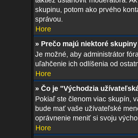
taktiež ustanoviť moderátora. Ak
skupinu, potom ako prvého kont
správou.
Hore
» Prečo majú niektoré skupiny
Je možné, aby administrátor fóra 
uľahčenie ich odlíšenia od ostat
Hore
» Čo je "Východzia užívateľsk
Pokiaľ ste členom viac skupín, 
bude mať vaše užívateľské meno
oprávnenie meniť si svoju výcho
Hore