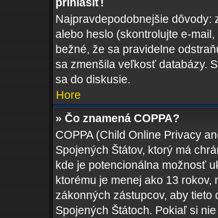
prihlásiť!
Najpravdepodobnejšie dôvody: z
alebo heslo (skontrolujte e-mail, k
bežné, že sa pravidelne odstraňuj
sa zmenšila veľkosť databázy. S
sa do diskusie.
Hore
» Čo znamená COPPA?
COPPA (Child Online Privacy and
Spojených Štátov, ktorý má chrá
kde je potencionálna možnosť uk
ktorému je menej ako 13 rokov, 
zákonných zástupcov, aby tieto da
Spojených Štátoch. Pokiaľ si nie s