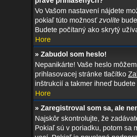
práve prihlásených?
Vo Vašom nastavení nájdete m
pokiaľ túto možnosť
zvolíte
budet
Budete počítaný ako skrytý užíva
Hore
» Zabudol som heslo!
Nepanikárte! Vaše heslo môžeme 
prihlasovacej stránke tlačítko
Za
inštrukcií a takmer ihneď budete
Hore
» Zaregistroval som sa, ale ne
Najskôr skontrolujte, že zadáva
Pokiaľ sú v poriadku, potom sa 