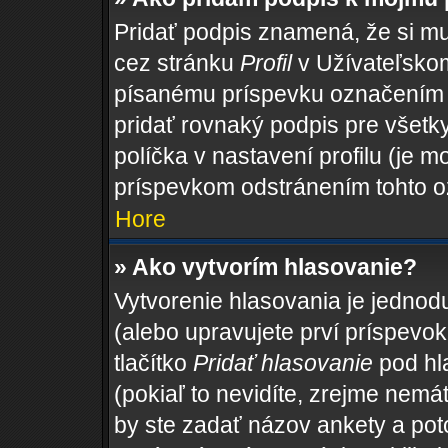
Pridať podpis znamená, že si mus
cez stránku
Profil
v Užívateľskom
písanému príspevku označením
pridať rovnaký podpis pre všet
políčka v nastavení profilu (je
príspevkom odstránením tohto o
Hore
» Ako vytvorím hlasovanie?
Vytvorenie hlasovania je jednod
(alebo upravujete prví príspevok,
tlačítko
Pridať hlasovanie
pod hl
(pokiaľ to nevidíte, zrejme nemá
by ste zadať názov ankety a po