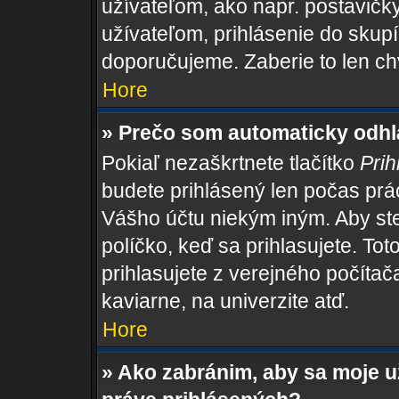
užívateľom, ako napr. postavičk
užívateľom, prihlásenie do skupí
doporučujeme. Zaberie to len ch
Hore
» Prečo som automaticky odh
Pokiaľ nezaškrtnete tlačítko
Prih
budete prihlásený len počas prác
Vášho účtu niekým iným. Aby ste 
políčko, keď sa prihlasujete. T
prihlasujete z verejného počítača,
kaviarne, na univerzite atď.
Hore
» Ako zabránim, aby sa moje 