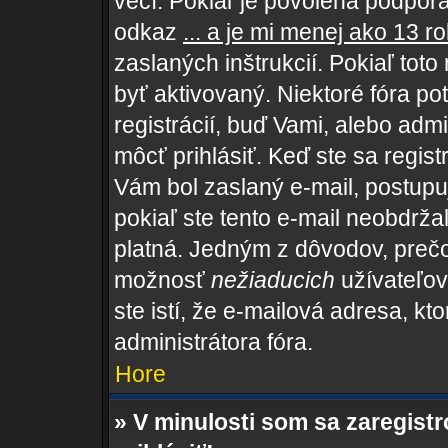
vecí. Pokiaľ je povolená podpora 
odkaz
... a je mi menej ako 13 r
zaslaných inštrukcií. Pokiaľ toto
byť aktivovaný. Niektoré fóra po
registrácií, buď Vami, alebo adm
môcť prihlásiť. Keď ste sa regist
Vám bol zaslaný e-mail, postupu
pokiaľ ste tento e-mail neobdržal
platná. Jedným z dôvodov, prečo
možnosť
nežiaducich
užívateľov,
ste istí, že e-mailová adresa, kto
administrátora fóra.
Hore
» V minulosti som sa zaregist