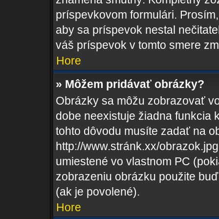
príspevkovom formulári. Prosím, 
aby sa príspevok nestal nečitat
váš príspevok v tomto smere zm
Hore
» Môžem pridávať obrázky?
Obrázky sa môžu zobrazovať vo
dobe neexistuje žiadna funkcia 
tohto dôvodu musíte zadať na o
http://www.stránk.xx/obrazok.j
umiestené vo vlastnom PC (pokiaľ
zobrazeniu obrázku použite buď
(ak je povolené).
Hore