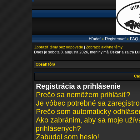
Hľadať
•
Registrovať
•
FAQ
Zobraziť témy bez odpovede
|
Zobraziť aktívne témy
Dnes je sobota 8. augusta 2026, meniny má
Oskar
a zajtra
Lu
Obsah fóra
Čas
Registrácia a prihlásenie
Prečo sa nemôžem prihlásiť?
Je vôbec potrebné sa zaregistr
Prečo som automaticky odhláse
Ako zabránim, aby sa moje užív
prihlásených?
Zabudol som heslo!