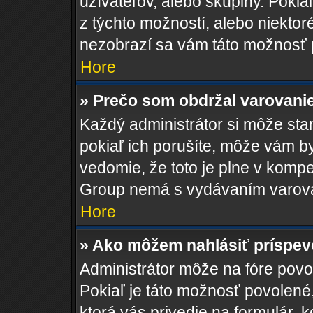
užívateľov, alebo skupiny. Poki
z týchto možností, alebo niektor
nezobrazí sa vám táto možnosť p
Hore
» Prečo som obdržal varovani
Každý administrátor si môže stan
pokiaľ ich porušíte, môže vám b
vedomie, že toto je plne v kompe
Group nemá s vydávaním varova
Hore
» Ako môžem nahlásiť príspe
Administrátor môže na fóre povol
Pokiaľ je táto možnosť povolené
ktorá vás privedie na formulár, k