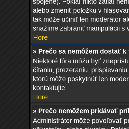
spojené). Pokiaľ nikto zatiaľ ne
alebo zmeniť položku v hlasovan
tak môže učiniť len moderátor a
snažíme zabrániť manipulácii s 
Hore
» Prečo sa nemôžem dostať k 
Niektoré fóra môžu byť zneprís
čítaniu, prezeraniu, prispievaniu
ktorú môže poskytnúť len moderát
kontaktujte.
Hore
» Prečo nemôžem pridávať prí
Administrátor môže povoľovať pri