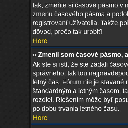
tak, zmeňte si časové pásmo v 
zmenu časového pásma a podob
registrovaní užívatelia. Takže pok
dôvod, prečo tak urobiť!
Hore
» Zmenil som časové pásmo, al
Ak ste si istí, že ste zadali čas
správneho, tak tou najpravdepo
letný čas. Fórum nie je stavané
štandardným a letným časom, ta
rozdiel. Riešením môže byť pos
po dobu trvania letného času.
Hore