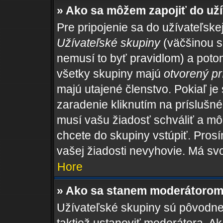
» Ako sa môžem zapojiť do uží
Pre pripojenie sa do užívateľske
Užívateľské skupiny
(väčšinou sa
nemusí to byť pravidlom) a potom
všetky skupiny majú
otvorený pr
majú utajené členstvo. Pokiaľ je
zaradenie kliknutím na príslušné
musí vašu žiadosť schváliť a mô
chcete do skupiny vstúpiť. Pros
vašej žiadosti nevyhovie. Má sv
Hore
» Ako sa stanem moderátorom 
Užívateľské skupiny sú pôvodne