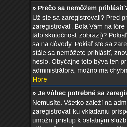
» Prečo sa nemôžem prihlásiť
Už ste sa zaregistrovali? Pred p
zaregistrovať. Bola Vám na fóre
táto skutočnosť zobrazí)? Pokiaľ
sa na dôvody. Pokiaľ ste sa zareg
stále sa nemôžete prihlásiť, zno
heslo. Obyčajne toto býva ten pro
administrátora, možno má chybn
Hore
» Je vôbec potrebné sa zaregi
Nemusíte. Všetko záleží na admin
zaregistrovať ku vkladaniu prís
umožní prístup k ostatným sl