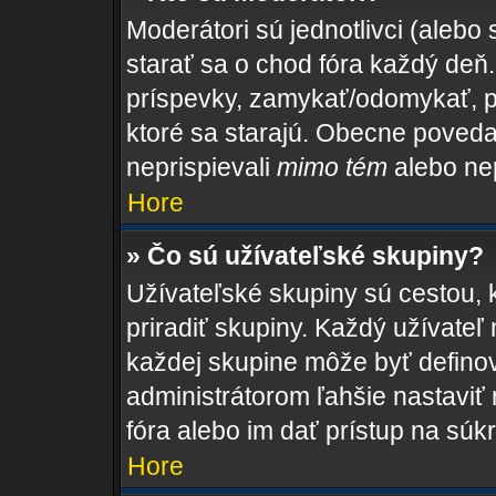
Moderátori sú jednotlivci (alebo 
starať sa o chod fóra každý de
príspevky, zamykať/odomykať, p
ktoré sa starajú. Obecne povedan
neprispievali
mimo tém
alebo nep
Hore
» Čo sú užívateľské skupiny?
Užívateľské skupiny sú cestou, 
priradiť skupiny. Každý užívateľ
každej skupine môže byť definov
administrátorom ľahšie nastaviť
fóra alebo im dať prístup na súk
Hore