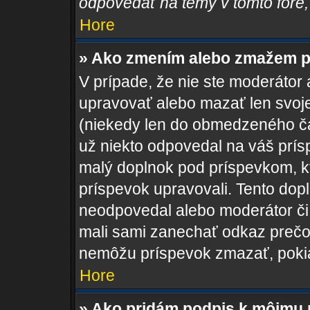
odpovedať na témy v tomto fóre,
Hore
» Ako zmením alebo zmažem p
V prípade, že nie ste moderátor 
upravovať alebo mazať len svoje
(niekedy len do obmedzeného čas
už niekto odpovedal na váš prís
malý doplnok pod príspevkom, kto
príspevok upravovali. Tento dopln
neodpovedal alebo moderátor či a
mali sami zanechať odkaz prečo 
nemôžu príspevok zmazať, pokia
Hore
» Ako pridám podpis k môjmu 