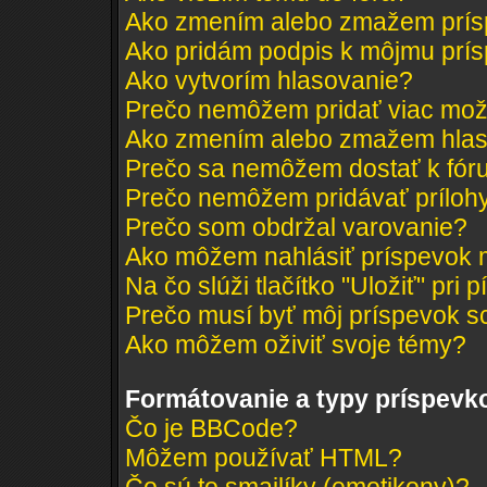
Ako zmením alebo zmažem prí
Ako pridám podpis k môjmu prí
Ako vytvorím hlasovanie?
Prečo nemôžem pridať viac mož
Ako zmením alebo zmažem hlas
Prečo sa nemôžem dostať k fór
Prečo nemôžem pridávať príloh
Prečo som obdržal varovanie?
Ako môžem nahlásiť príspevok
Na čo slúži tlačítko "Uložiť" pri 
Prečo musí byť môj príspevok s
Ako môžem oživiť svoje témy?
Formátovanie a typy príspevk
Čo je BBCode?
Môžem používať HTML?