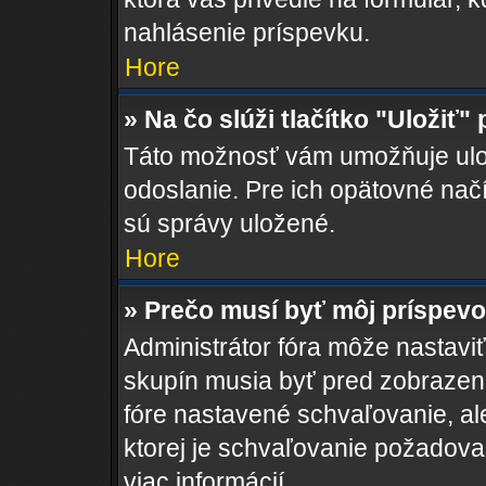
nahlásenie príspevku.
Hore
» Na čo slúži tlačítko "Uložiť"
Táto možnosť vám umožňuje ulož
odoslanie. Pre ich opätovné načí
sú správy uložené.
Hore
» Prečo musí byť môj príspev
Administrátor fóra môže nastaviť
skupín musia byť pred zobrazen
fóre nastavené schvaľovanie, ale
ktorej je schvaľovanie požadovan
viac informácií.