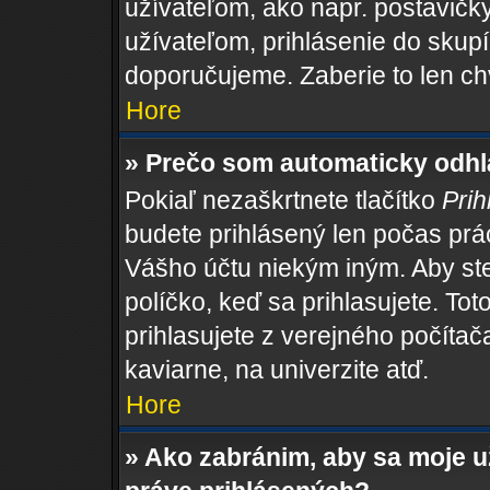
užívateľom, ako napr. postavičk
užívateľom, prihlásenie do skupí
doporučujeme. Zaberie to len ch
Hore
» Prečo som automaticky odh
Pokiaľ nezaškrtnete tlačítko
Prih
budete prihlásený len počas prác
Vášho účtu niekým iným. Aby ste 
políčko, keď sa prihlasujete. T
prihlasujete z verejného počítača,
kaviarne, na univerzite atď.
Hore
» Ako zabránim, aby sa moje 