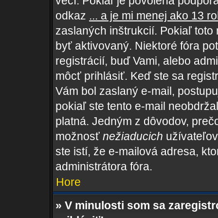
vecí. Pokiaľ je povolená podpora 
odkaz
... a je mi menej ako 13 r
zaslaných inštrukcií. Pokiaľ toto
byť aktivovaný. Niektoré fóra po
registrácií, buď Vami, alebo adm
môcť prihlásiť. Keď ste sa regist
Vám bol zaslaný e-mail, postupu
pokiaľ ste tento e-mail neobdržal
platná. Jedným z dôvodov, prečo
možnosť
nežiaducich
užívateľov,
ste istí, že e-mailová adresa, kto
administrátora fóra.
Hore
» V minulosti som sa zaregist