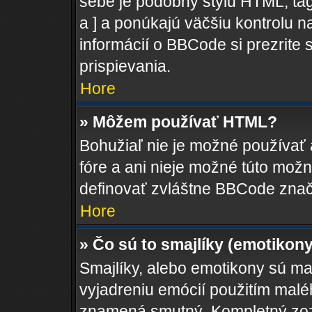
sebe je podobný štýlu HTML, tag
a ] a ponúkajú väčšiu kontrolu na
informácií o BBCode si prezrite 
prispievania.
Hore
» Môžem používať HTML?
Bohužiaľ nie je možné používať
fóre a ani nieje možné túto mož
definovať zvláštne BBCode znač
Hore
» Čo sú to smajlíky (emotikon
Smajlíky, alebo emotikony sú mal
vyjadreniu emócií použitím maléh
znamená smutný. Kompletný zozn