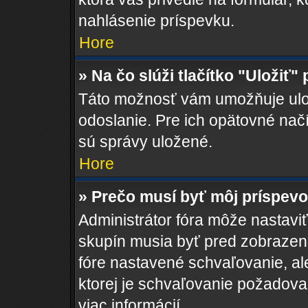
nahlásenie príspevku.
Hore
» Na čo slúži tlačítko "Uložiť"
Táto možnosť vám umožňuje ulož
odoslanie. Pre ich opätovné načí
sú správy uložené.
Hore
» Prečo musí byť môj príspev
Administrátor fóra môže nastaviť
skupín musia byť pred zobrazen
fóre nastavené schvaľovanie, ale
ktorej je schvaľovanie požadovan
viac informácií.