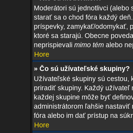
Moderátori sú jednotlivci (alebo 
starať sa o chod fóra každý de
príspevky, zamykať/odomykať, p
ktoré sa starajú. Obecne povedan
neprispievali
mimo tém
alebo nep
Hore
» Čo sú užívateľské skupiny?
Užívateľské skupiny sú cestou, 
priradiť skupiny. Každý užívateľ
každej skupine môže byť definov
administrátorom ľahšie nastaviť
fóra alebo im dať prístup na súk
Hore