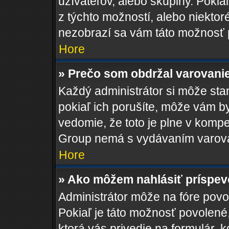
užívateľov, alebo skupiny. Poki
z týchto možností, alebo niektor
nezobrazí sa vám táto možnosť p
Hore
» Prečo som obdržal varovani
Každý administrátor si môže stan
pokiaľ ich porušíte, môže vám b
vedomie, že toto je plne v kompe
Group nemá s vydávaním varova
Hore
» Ako môžem nahlásiť príspe
Administrátor môže na fóre povol
Pokiaľ je táto možnosť povolené
ktorá vás privedie na formulár, k