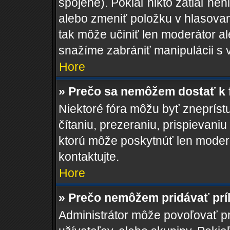
spojené). Pokiaľ nikto zatiaľ ne
alebo zmeniť položku v hlasovan
tak môže učiniť len moderátor a
snažíme zabrániť manipulácii s 
Hore
» Prečo sa nemôžem dostať k 
Niektoré fóra môžu byť zneprís
čítaniu, prezeraniu, prispievaniu
ktorú môže poskytnúť len moderát
kontaktujte.
Hore
» Prečo nemôžem pridávať prí
Administrátor môže povoľovať pri