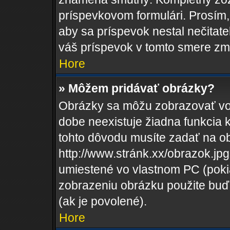
príspevkovom formulári. Prosím, 
aby sa príspevok nestal nečitat
váš príspevok v tomto smere zm
Hore
» Môžem pridávať obrázky?
Obrázky sa môžu zobrazovať vo
dobe neexistuje žiadna funkcia 
tohto dôvodu musíte zadať na o
http://www.stránk.xx/obrazok.j
umiestené vo vlastnom PC (pokiaľ
zobrazeniu obrázku použite buď
(ak je povolené).
Hore