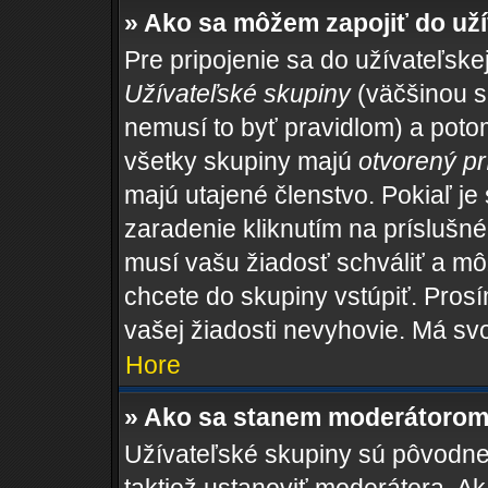
» Ako sa môžem zapojiť do uží
Pre pripojenie sa do užívateľske
Užívateľské skupiny
(väčšinou sa
nemusí to byť pravidlom) a potom
všetky skupiny majú
otvorený pr
majú utajené členstvo. Pokiaľ je
zaradenie kliknutím na príslušné
musí vašu žiadosť schváliť a mô
chcete do skupiny vstúpiť. Pros
vašej žiadosti nevyhovie. Má sv
Hore
» Ako sa stanem moderátorom 
Užívateľské skupiny sú pôvodne