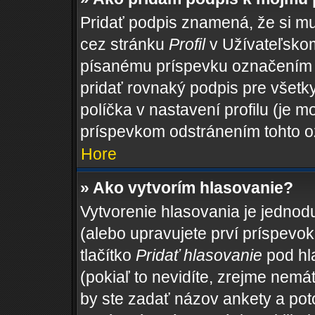
Pridať podpis znamená, že si mus
cez stránku
Profil
v Užívateľskom
písanému príspevku označením
pridať rovnaký podpis pre všet
políčka v nastavení profilu (je
príspevkom odstránením tohto o
Hore
» Ako vytvorím hlasovanie?
Vytvorenie hlasovania je jednod
(alebo upravujete prví príspevok,
tlačítko
Pridať hlasovanie
pod hl
(pokiaľ to nevidíte, zrejme nemá
by ste zadať názov ankety a po