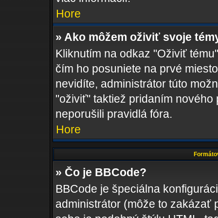
Hore
» Ako môžem oživiť svoje tém
Kliknutím na odkaz "Oživiť tému",
čím ho posuniete na prvé miesto
nevidíte, administrátor túto m
"oživiť" taktiež pridaním nového 
neporušili pravidlá fóra.
Hore
Formátov
» Čo je BBCode?
BBCode je špeciálna konfigurác
administrátor (môže to zakázať 