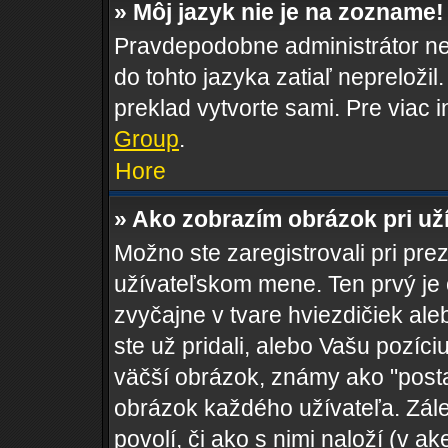
» Môj jazyk nie je na zozname!
Pravdepodobne administrátor nen
do tohto jazyka zatiaľ nepreložil
preklad vytvorte sami. Pre viac 
Group
.
Hore
» Ako zobrazím obrázok pri u
Možno ste zaregistrovali pri pre
užívateľskom mene. Ten prvý je
zvyčajne v tvare hviezdičiek al
ste už pridali, alebo Vašu pozí
väčší obrázok, známy ako "postav
obrázok každého užívateľa. Zálež
povolí, či ako s nimi naloží (v 