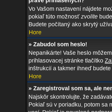
práve prihlásených?
Vo Vašom nastavení nájdete m
pokiaľ túto možnosť
zvolíte
budet
Budete počítaný ako skrytý užíva
Hore
» Zabudol som heslo!
Nepanikárte! Vaše heslo môžeme 
prihlasovacej stránke tlačítko
Za
inštrukcií a takmer ihneď budete
Hore
» Zaregistroval som sa, ale ne
Najskôr skontrolujte, že zadáva
Pokiaľ sú v poriadku, potom sa 