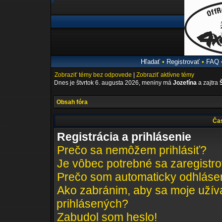
Hľadať
•
Registrovať
•
FAQ
Zobraziť témy bez odpovede
|
Zobraziť aktívne témy
Dnes je štvrtok 6. augusta 2026, meniny má
Jozefína
a zajtra
Obsah fóra
Čas
Registrácia a prihlásenie
Prečo sa nemôžem prihlásiť?
Je vôbec potrebné sa zaregistr
Prečo som automaticky odhláse
Ako zabránim, aby sa moje užív
prihlásených?
Zabudol som heslo!