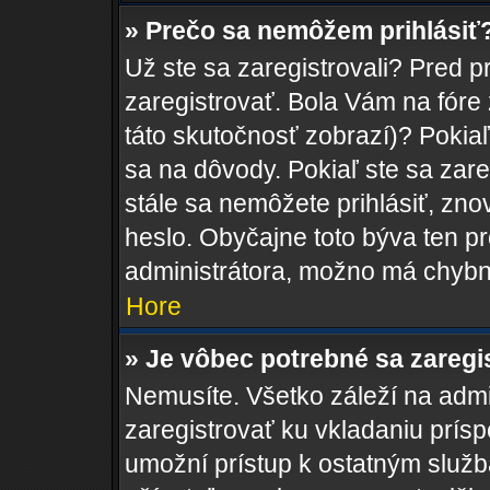
» Prečo sa nemôžem prihlásiť
Už ste sa zaregistrovali? Pred p
zaregistrovať. Bola Vám na fóre
táto skutočnosť zobrazí)? Pokiaľ
sa na dôvody. Pokiaľ ste sa zareg
stále sa nemôžete prihlásiť, zno
heslo. Obyčajne toto býva ten pro
administrátora, možno má chybn
Hore
» Je vôbec potrebné sa zaregi
Nemusíte. Všetko záleží na admin
zaregistrovať ku vkladaniu prís
umožní prístup k ostatným sl