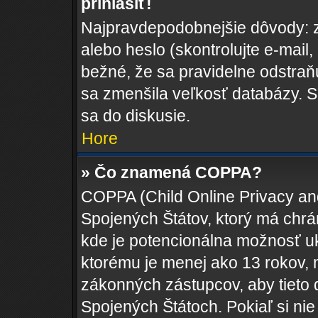
prihlásiť!
Najpravdepodobnejšie dôvody: z
alebo heslo (skontrolujte e-mail, k
bežné, že sa pravidelne odstraňuj
sa zmenšila veľkosť databázy. S
sa do diskusie.
Hore
» Čo znamená COPPA?
COPPA (Child Online Privacy and
Spojených Štátov, ktorý má chrá
kde je potencionálna možnosť uk
ktorému je menej ako 13 rokov, 
zákonných zástupcov, aby tieto da
Spojených Štátoch. Pokiaľ si nie s