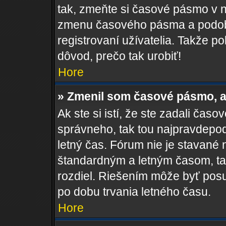
tak, zmeňte si časové pásmo v 
zmenu časového pásma a podob
registrovaní užívatelia. Takže pok
dôvod, prečo tak urobiť!
Hore
» Zmenil som časové pásmo, al
Ak ste si istí, že ste zadali čas
správneho, tak tou najpravdepo
letný čas. Fórum nie je stavané
štandardným a letným časom, ta
rozdiel. Riešením môže byť pos
po dobu trvania letného času.
Hore