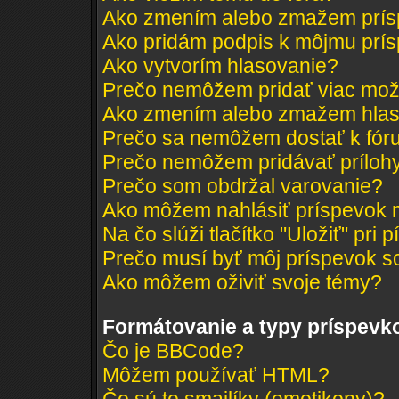
Ako zmením alebo zmažem prí
Ako pridám podpis k môjmu prí
Ako vytvorím hlasovanie?
Prečo nemôžem pridať viac mož
Ako zmením alebo zmažem hlas
Prečo sa nemôžem dostať k fór
Prečo nemôžem pridávať príloh
Prečo som obdržal varovanie?
Ako môžem nahlásiť príspevok
Na čo slúži tlačítko "Uložiť" pri 
Prečo musí byť môj príspevok s
Ako môžem oživiť svoje témy?
Formátovanie a typy príspevk
Čo je BBCode?
Môžem používať HTML?