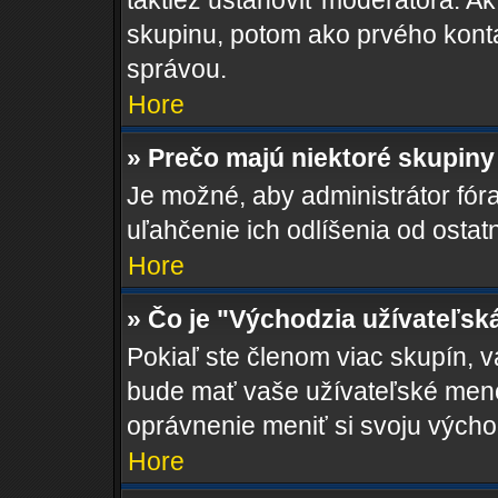
taktiež ustanoviť moderátora. Ak
skupinu, potom ako prvého kont
správou.
Hore
» Prečo majú niektoré skupiny
Je možné, aby administrátor fóra 
uľahčenie ich odlíšenia od ostat
Hore
» Čo je "Východzia užívateľsk
Pokiaľ ste členom viac skupín, 
bude mať vaše užívateľské meno
oprávnenie meniť si svoju výcho
Hore