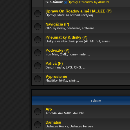
Sub-fórum:
Úpravy Offroadov by Allmetal
Úpravy On Roadov a iné HALUZE (P)
Úpravy, ktoré sa offroadu netýkajú
Navigácia (P)
GPS systémy, hardware, software ...
Pneumatiky & disky (P)
Disky a všetko okolo pneu (AT, MT, ST, a iné).
Podvozky (P)
Iron Man, OME, home-made, ...
Palivá (P)
Benzín, nafta, LPG, CNG, ...
Vyprostenie
Navijáky, hi-lifty, a iné ...
Fórum
Aro
Aro 244, Aro M461, Aro 240
Daihatsu
Daihatsu Rocky, Daihatsu Feroza