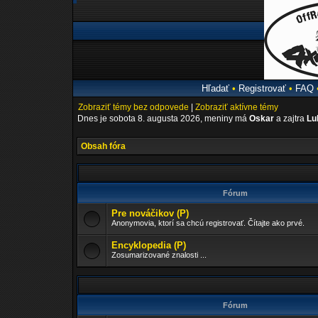
Hľadať
•
Registrovať
•
FAQ
Zobraziť témy bez odpovede
|
Zobraziť aktívne témy
Dnes je sobota 8. augusta 2026, meniny má
Oskar
a zajtra
Lu
Obsah fóra
Fórum
Pre nováčikov (P)
Anonymovia, ktorí sa chcú registrovať. Čítajte ako prvé.
Encyklopedia (P)
Zosumarizované znalosti ...
Fórum