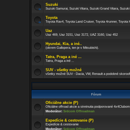
Suzuki
Suzuki Samurai, Suzuki Vitara, Suzuki Grand Vitara, Suzuki
Toyota
Toyota Rav4, Toyota Land Cruiser, Toyota 4runner, Toyota H
Uaz
Uaz 469, Uaz 3151, Uaz 3172, UAZ 3160, Uaz 452
Hyundai, Kia, a iné..
(okrem Gallopera, ten je v Mitsubishi).
Tatra, Praga a iné ...
Tatra, Praga a iné ...
SUV - všetky možné
všetky možné SUV - Dacia, VW, Renault a podobné skoroof
Fórum
Oficiálne akcie (P)
Oficiálne offroad akcie a stretnutia podporované 4x4Clubom
Moderátor:
Srdcom Offroadman
Expedície & cestovanie (P)
Expedície & cestovanie
Moderátor:
Srdcom Offroadman