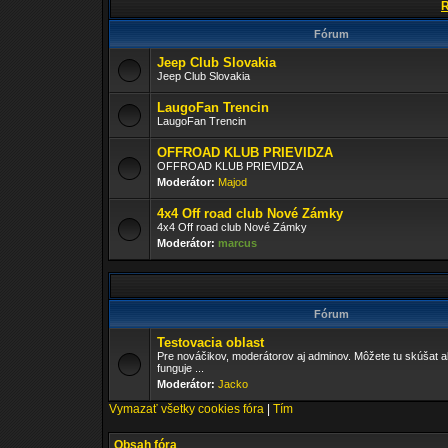
R
Fórum
Jeep Club Slovakia
Jeep Club Slovakia
LaugoFan Trencin
LaugoFan Trencin
OFFROAD KLUB PRIEVIDZA
OFFROAD KLUB PRIEVIDZA
Moderátor:
Majod
4x4 Off road club Nové Zámky
4x4 Off road club Nové Zámky
Moderátor:
marcus
Fórum
Testovacia oblast
Pre nováčikov, moderátorov aj adminov. Môžete tu skúšat a
funguje ...
Moderátor:
Jacko
Vymazať všetky cookies fóra
|
Tím
Obsah fóra