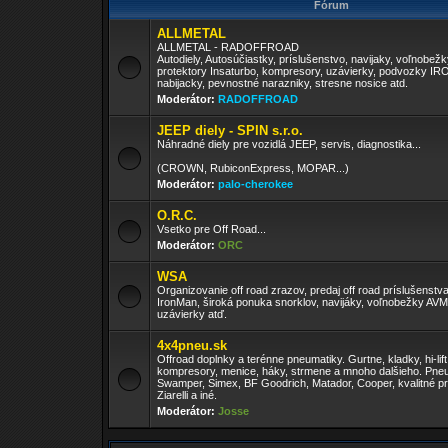
Fórum
ALLMETAL
ALLMETAL - RADOFFROAD
Autodiely, Autosúčiastky, príslušenstvo, navijaky, voľnobež
protektory Insaturbo, kompresory, uzávierky, podvozky I
nabijacky, pevnostné narazniky, stresne nosice atd.
Moderátor:
RADOFFROAD
JEEP diely - SPIN s.r.o.
Náhradné diely pre vozidlá JEEP, servis, diagnostika...
(CROWN, RubiconExpress, MOPAR...)
Moderátor:
palo-cherokee
O.R.C.
Vsetko pre Off Road...
Moderátor:
ORC
WSA
Organizovanie off road zrazov, predaj off road príslušenst
IronMan, široká ponuka snorklov, navijáky, voľnobežky AV
uzávierky atď.
4x4pneu.sk
Offroad doplnky a terénne pneumatiky. Gurtne, kladky, hi-lift
kompresory, menice, háky, strmene a mnoho dalšieho. Pneu
Swamper, Simex, BF Goodrich, Matador, Cooper, kvalitné pr
Ziarelli a iné.
Moderátor:
Josse