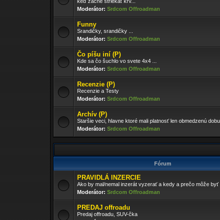
keď začne striekať krv...
Moderátor:
Srdcom Offroadman
Funny
Srandičky, srandičky ...
Moderátor:
Srdcom Offroadman
Čo píšu iní (P)
Kde sa čo šuchlo vo svete 4x4 ...
Moderátor:
Srdcom Offroadman
Recenzie (P)
Recenzie a Testy
Moderátor:
Srdcom Offroadman
Archív (P)
Staršie veci, hlavne ktoré mali platnosť len obmedzenú dobu
Moderátor:
Srdcom Offroadman
Fórum
PRAVIDLÁ INZERCIE
Ako by mal/nemal inzerát vyzerať a kedy a prečo môže by
Moderátor:
Srdcom Offroadman
PREDAJ offroadu
Predaj offroadu, SUV-čka