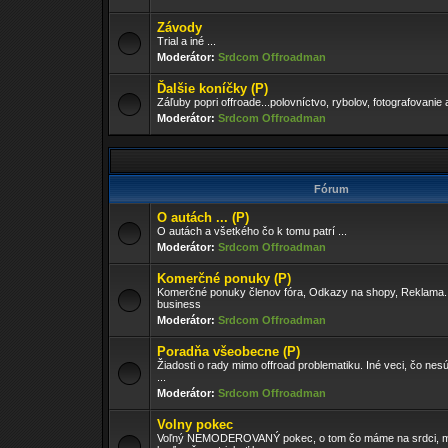
Závody
Trial a iné ...
Moderátor:
Srdcom Offroadman
Ďalšie koníčky (P)
Záľuby popri offroade...polovníctvo, rybolov, fotografovanie 
Moderátor:
Srdcom Offroadman
Fórum
O autách ... (P)
O autách a všetkého čo k tomu patrí ...
Moderátor:
Srdcom Offroadman
Komerčné ponuky (P)
Komerčné ponuky členov fóra, Odkazy na shopy, Reklama..
business
Moderátor:
Srdcom Offroadman
Poradňa všeobecne (P)
Žiadosti o rady mimo offroad problematiku. Iné veci, čo nesú
...
Moderátor:
Srdcom Offroadman
Volny pokec
Voľný NEMODEROVANÝ pokec, o tom čo máme na srdci, m