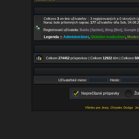
Celkovo
3
on-line užívateľov :: 3 registrovaných a 0 skrytých (
Naraz bolo prítomných najviac
177
užívateľov dňa Sob, 04.08.2
Registrovaní užívatelia:
Baidu [Spider]
,
Bing [Bot]
,
Google [
Legenda ::
Administrátori
,
Globálni moderátori
,
Moderá
Celkom
274452
príspevkov | Celkom
12922
tém | Celkovo
50
Užívateľské meno:
Heslo:
Neprečítané príspevky
Ži
Všetko pre Jeep, Chrysler, Dodge
Je