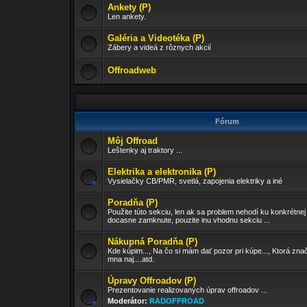
Ankety (P)
Len ankety.
Galéria a Videotéka (P)
Zábery a videá z rôznych akcií
Offroadweb
Fórum
Môj Offroad
Leštenky aj traktory ...
Elektrika a elektronika (P)
Vysielačky CB/PMR, svetlá, zapojenia elektriky a iné
Poradňa (P)
Použite túto sekciu, len ak sa problem nehodí ku konkrétnej
docasne zamknute, pouzite inu vhodnu sekciu ...
Nákupná Poradňa (P)
Kde kúpim..., Na čo si mám dať pozor pri kúpe..., Ktorá znač
mna naj....atd.
Úpravy Offroadov (P)
Prezentovanie realizovaných úprav offroadov ...
Moderátor:
RADOFFROAD