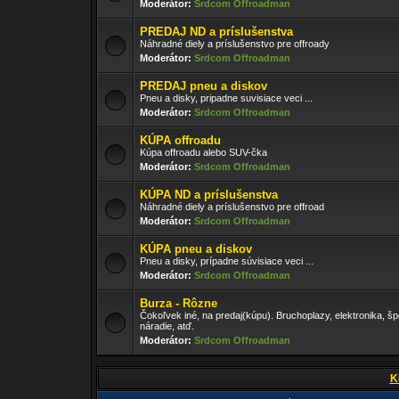
Moderátor:
Srdcom Offroadman
PREDAJ ND a príslušenstva
Náhradné diely a príslušenstvo pre offroady
Moderátor:
Srdcom Offroadman
PREDAJ pneu a diskov
Pneu a disky, pripadne suvisiace veci ...
Moderátor:
Srdcom Offroadman
KÚPA offroadu
Kúpa offroadu alebo SUV-čka
Moderátor:
Srdcom Offroadman
KÚPA ND a príslušenstva
Náhradné diely a príslušenstvo pre offroad
Moderátor:
Srdcom Offroadman
KÚPA pneu a diskov
Pneu a disky, prípadne súvisiace veci ...
Moderátor:
Srdcom Offroadman
Burza - Rôzne
Čokoľvek iné, na predaj(kúpu). Bruchoplazy, elektronika, š
náradie, atď.
Moderátor:
Srdcom Offroadman
K