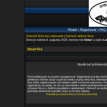
Hľadať
•
Registrovať
•
FAQ
Zobraziť témy bez odpovede
|
Zobraziť aktívne témy
Dnes je sobota 8. augusta 2026, meniny má
Oskar
a zajtra
Lu
Obsah fóra
Musíte byť prihlásený/á
Pred prihlásením sa musíte zaregistrovať. Registrácia trvá iba chvíľu
prihlásení môžete začať využívať všetky služby tohto fóra. Administr
fóra môže registrovaným užívateľom udeliť rozšírené právomoci. Pr
registráciou sa uistite, že ste sa oboznámili s našimi podmienkami pr
užívanie fóra a s ďalšími pravidlami a ujednaniami. Zároveň sa uistite
prečítate akékoľvek pravidlá, ktoré sa na fóre objavia.
Pravidlá pre používanie
|
Ochrana súkromia