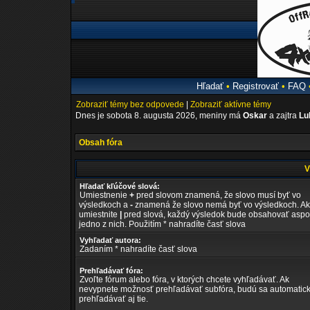
Hľadať
•
Registrovať
•
FAQ
Zobraziť témy bez odpovede
|
Zobraziť aktívne témy
Dnes je sobota 8. augusta 2026, meniny má
Oskar
a zajtra
Lu
Obsah fóra
V
Hľadať kľúčové slová:
Umiestnenie
+
pred slovom znamená, že slovo musí byť vo
výsledkoch a
-
znamená že slovo nemá byť vo výsledkoch. Ak
umiestnite
|
pred slová, každý výsledok bude obsahovať asp
jedno z nich. Použitím * nahradíte časť slova
Vyhľadať autora:
Zadaním * nahradíte časť slova
Prehľadávať fóra:
Zvoľte fórum alebo fóra, v ktorých chcete vyhľadávať. Ak
nevypnete možnosť prehľadávať subfóra, budú sa automatic
prehľadávať aj tie.