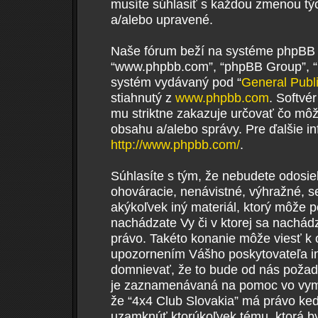
musíte súhlasiť s každou zmenou tý
a/alebo upravené.
Naše fórum beží na systéme phpBB (ďa
“www.phpbb.com”, “phpBB Group”, “p
systém vydávaný pod “
General Publ
stiahnutý z
www.phpbb.com
. Softvé
mu striktne zakazuje určovať čo m
obsahu a/alebo správy. Pre ďalšie i
http://www.phpbb.com/
.
Súhlasíte s tým, že nebudete odosiel
ohováracie, nenávistné, výhražné, s
akýkoľvek iný materiál, ktorý môže p
nachádzate Vy či v ktorej sa nachá
právo. Takéto konanie môže viesť k 
upozornením Vášho poskytovateľa in
domnievať, že to bude od nás požad
je zaznamenávaná na pomoc vo vymož
že “4x4 Club Slovakia” má právo ked
uzamknúť ktorúkoľvek tému, ktorá by