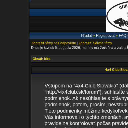
Hľadať
•
Registrovať
•
FAQ
Zobraziť témy bez odpovede
|
Zobraziť aktívne témy
Dnes je štvrtok 6. augusta 2026, meniny má
Jozefína
a zajtra
Obsah fóra
4x4 Club Slova
Vstupom na “4x4 Club Slovakia” (ďale
“http://4x4club.sk/forum”), súhlasí
podmienok. Ak nesúhlasíte s právn
podmienok, potom, prosím, nevstupuj
Tieto podmienky môžme kedykoľvek 
Vás informovali o týchto zmenách, 
pravidelne kontrolovať počas pravid