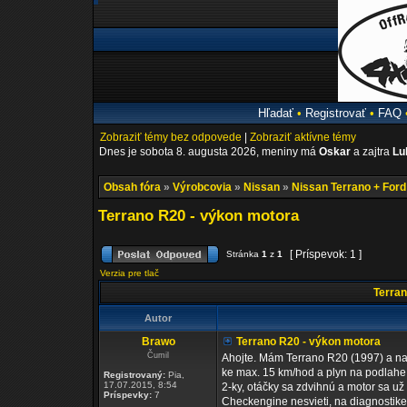
Hľadať
•
Registrovať
•
FAQ
Zobraziť témy bez odpovede
|
Zobraziť aktívne témy
Dnes je sobota 8. augusta 2026, meniny má
Oskar
a zajtra
Lu
Obsah fóra
»
Výrobcovia
»
Nissan
»
Nissan Terrano + For
Terrano R20 - výkon motora
[ Príspevok: 1 ]
Stránka
1
z
1
Verzia pre tlač
Terran
Autor
Brawo
Terrano R20 - výkon motora
Čumil
Ahojte. Mám Terrano R20 (1997) a na
ke max. 15 km/hod a plyn na podlahe
Registrovaný:
Pia,
17.07.2015, 8:54
2-ky, otáčky sa zdvihnú a motor sa u
Príspevky:
7
Checkengine nesvieti, na diagnostik