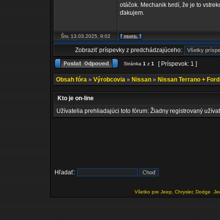
otáčok. Mechanik tvrdí, že je to vstr
ďakujem.
Štv, 13.03.2025, 9:02
Zobraziť príspevky z predchádzajúceho:
[ Príspevok: 1 ]
Stránka
1
z
1
Obsah fóra
»
Výrobcovia
»
Nissan
»
Nissan Terrano + For
Kto je on-line
Užívatelia prehliadajúci toto fórum: Žiadny registrovaný užívat
Hľadať:
Všetko pre Jeep, Chrysler, Dodge
Je