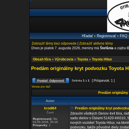
Hľadať
•
Registrovať
•
FAQ
Zobraziť témy bez odpovede
|
Zobraziť aktívne témy
Dnes je piatok 7. augusta 2026, meniny má
Štefánia
a zajtra
O
Obsah fóra
»
Výrobcovia
»
Toyota
»
Toyota Hilux
Predám originálny kryt podvozku Toyota H
[ Príspevok: 1 ]
Stránka
1
z
1
Verzia pre tlač
Predám originálny 
Autor
krodi64
Predám originálny kryt podvozku
Čumil
Zdravím všetkých členov 4x4 fóra, rá
sadu dielov s číslami 51420-KK010,
Registrovaný:
Str,
03.06.2026, 20:16
nových vozidiel Toyota Hilux, na kto
Príspevky:
1
podvozku, takže pôvodné diely zosta