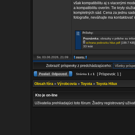
však kompatibilitu aj s viacerými mod
a kompatibilitu overím. Tie kryty služ
kompletných sád. Cena za jednu sadu 
fotografie, neváhajte ma kontaktovať
Prílohy:
Poznámka:
obrazky v prilohe su inf
ochrana podvozku hilux.pdf
[199.7 KiB]
33 krát
Str, 03.06.2026, 21:09
Zobraziť príspevky z predchádzajúceho:
[ Príspevok: 1 ]
Stránka
1
z
1
Obsah fóra
»
Výrobcovia
»
Toyota
»
Toyota Hilux
Kto je on-line
Užívatelia prehliadajúci toto fórum: Žiadny registrovaný užívat