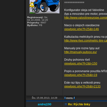
============
Konfigurator oleja od Valvoline
(typ a mnozstvo pre motor, prevodo
Registrovaný:
Str,
http://www.valvolineeurope.com/en
04.10.2006, 14:20
Príspevky:
6667
Nieco o olejoch vseobecne
Bydlisko:
PB
viewtopic.php?f=25&t=146
Kalkulacka metrickych pneu na 
http://www.4ws.com/metric-tire-ca
Manualy pre rozne typy aut
http://manualy.autooo.eu/
Druhy pohonov 4x4
viewtopic.php?f=2&t=150
Popis a porovnanie pouzitia MT
viewtopic.php?f=26&t=19
Este raz tipy a velkosti pneu
viewtopic.php?f=26&t=2133
Štv, 15.08.2013, 14:28
andrej190
Re: Rýchle linky