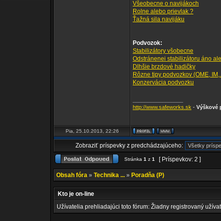
Všeobecne o navijákoch
Rolne alebo prievlak ?
Ťažná sila navijáku
Podvozok:
Stabilizátory všobecne
Odstránenei stabilizátoru áno al
Dlhšie brzdové hadičky
Rôzne tipy podvozkov (OME, IM,..
Konzervácia podvozku
_________________
http://www.safeworks.sk
-
Výškové p
Pia, 25.10.2013, 22:26
Zobraziť príspevky z predchádzajúceho:
[ Príspevkov: 2 ]
Stránka
1
z
1
Obsah fóra
»
Technika ...
»
Poradňa (P)
Kto je on-line
Užívatelia prehliadajúci toto fórum: Žiadny registrovaný užívat