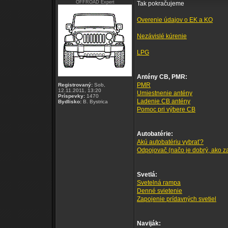
OFFROAD Expert
Tak pokračujeme
Overenie údajov o EK a KO
Nezávislé kúrenie
LPG
Antény CB, PMR:
PMR
Registrovaný:
Sob,
12.11.2011, 13:20
Umiestnenie antény
Príspevky:
1470
Ladenie CB antény
Bydlisko:
B. Bystrica
Pomoc pri výbere CB
Autobatérie:
Akú autobatériu vybrať?
Odpojovač (načo je dobrý, ako zap
Svetlá:
Svetelná rampa
Denné svietenie
Zapojenie prídavných svetiel
Naviják: