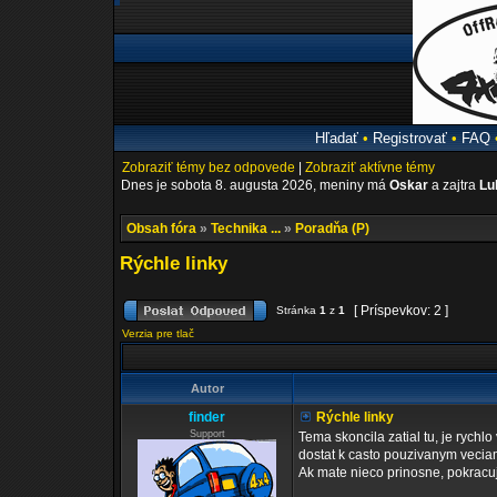
Hľadať
•
Registrovať
•
FAQ
Zobraziť témy bez odpovede
|
Zobraziť aktívne témy
Dnes je sobota 8. augusta 2026, meniny má
Oskar
a zajtra
Lu
Obsah fóra
»
Technika ...
»
Poradňa (P)
Rýchle linky
[ Príspevkov: 2 ]
Stránka
1
z
1
Verzia pre tlač
Autor
finder
Rýchle linky
Support
Tema skoncila zatial tu, je rychl
dostat k casto pouzivanym vecia
Ak mate nieco prinosne, pokracuj