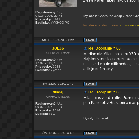
// ešte k alternatoru ,ako už spo
_________________
Registrovaný:
Str,
04.10.2006, 20:45
My car is Cherokee-Jeep Grand Chero
Príspevky:
3141
Bydlisko:
VYCHOD PO
ložiska a prislušenstvo
http://www.m
Str, 11.03.2020, 21:56
JOE66
Re: Dobijanie Y 60
OFFROAD Expert
Martino ale Milan ma staru Y60 
Najskor v tom lacnom cinskom alti
Registrovaný:
Uto,
17.04.2012, 18:31
nie + ked v aute altik nedobija t
Príspevky:
2588
altik je nefunkcny .
Bydlisko:
Vychod
Štv, 12.03.2020, 1:46
dindaj
Re: Dobijanie Y 60
OFFROAD Expert
Milan mas v prd..i altik. Pozrem s
pan Pastorek v Hrasnom a mas p
Registrovaný:
Uto,
06.03.2007, 19:34
Príspevky:
1814
_________________
Bydlisko:
SE
Bývalý offroadak
Štv, 12.03.2020, 4:40