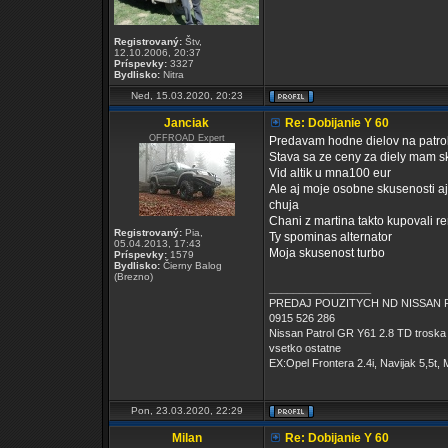
Registrovaný:
Štv,
12.10.2006, 20:37
Príspevky:
3327
Bydlisko:
Nitra
Ned, 15.03.2020, 20:23
Janciak
Re: Dobijanie Y 60
OFFROAD Expert
Predavam hodne dielov na patrol 
Stava sa ze ceny za diely mam s
Vid altik u mna100 eur
Ale aj moje osobne skusenosti aj
chuja
Chani z martina takto kupovali r
Registrovaný:
Pia,
Ty spominas alternator
05.04.2013, 17:43
Moja skusenost turbo
Príspevky:
1579
Bydlisko:
Čierny Balog
(Brezno)
_________________
PREDAJ POUZITYCH ND NISSAN 
0915 526 286
Nissan Patrol GR Y61 2.8 TD troska 
vsetko ostatne
EX:Opel Frontera 2.4i, Navijak 5,5t
Pon, 23.03.2020, 22:29
Milan
Re: Dobijanie Y 60