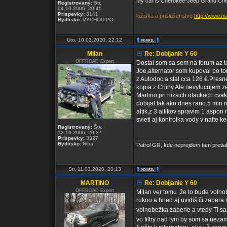
My car is Cherokee-Jeep Grand Chero
Registrovaný:
Str,
04.10.2006, 20:45
Príspevky:
3141
ložiska a prislušenstvo
http://www.m
Bydlisko:
VYCHOD PO
Uto, 10.03.2020, 22:12
Milan
Re: Dobijanie Y 60
OFFROAD Expert
Dostal som sa sem na forum az t
Joe,alternator som kupoval po t
z Autodoc a stal cca 126 €.Presn
kopia z Chiny.Ale nevylucujem z
Martino,pri nizsich otackach cva
dobijat tak ako dnes rano.5 min n
altik,z 3 altikov spravim 1 aspon
svieti aj kontrolka vody v nafte
Registrovaný:
Štv,
12.10.2006, 20:37
_________________
Príspevky:
3327
Bydlisko:
Nitra
Patrol GR, kde neprejdem tam pretia
Str, 11.03.2020, 20:13
MARTINO
Re: Dobijanie Y 60
OFFROAD Expert
Milan ver tomu ,že to bude volno
rukou a hned aj uvidiš či zabera 
volnobežka zaberie a vtedy Ti sa
vo filtry nad tym by som sa neza