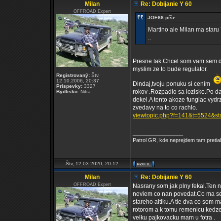
Milan
Re: Dobijanie Y 60
OFFROAD Expert
JOE66 píše:
Martino ale Milan ma staru
..
Presne tak.Chcel som vam sem dat
myslim ze to bude regulator.
Registrovaný:
Štv,
12.10.2006, 20:37
Dindaj,tvoju ponuku si cenim
Príspevky:
3327
rokov .Rozpadlo sa lozisko.Po da
Bydlisko:
Nitra
dekel.A tento akoze funglac vyd
zvedavy na to co rachlo.
viewtopic.php?f=141&t=5524&st
_________________
Patrol GR, kde neprejdem tam pretia
Štv, 12.03.2020, 20:12
Milan
Re: Dobijanie Y 60
OFFROAD Expert
Nasrany som jak plny fekal.Ten no
neviem co nan povedat.Co ma ser
stareho altiku.A tie dva co som 
rotorom a k tomu remenicu kedze
velku pajkovacku mam u fotra .