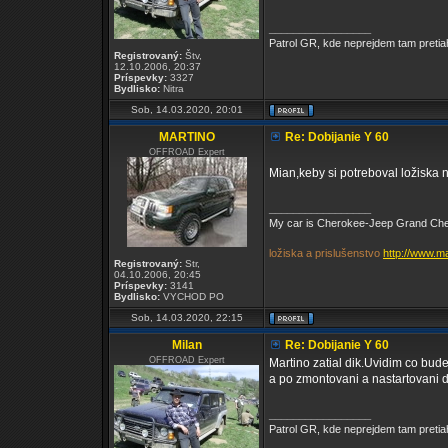
_________________
Patrol GR, kde neprejdem tam pretia
Registrovaný:
Štv,
12.10.2006, 20:37
Príspevky:
3327
Bydlisko:
Nitra
Sob, 14.03.2020, 20:01
MARTINO
Re: Dobijanie Y 60
OFFROAD Expert
Mian,keby si potreboval ložiska 
_________________
My car is Cherokee-Jeep Grand Chero
ložiska a prislušenstvo
http://www.m
Registrovaný:
Str,
04.10.2006, 20:45
Príspevky:
3141
Bydlisko:
VYCHOD PO
Sob, 14.03.2020, 22:15
Milan
Re: Dobijanie Y 60
OFFROAD Expert
Martino zatial dik.Uvidim co bude
a po zmontovani a nastartovani d
_________________
Patrol GR, kde neprejdem tam pretia