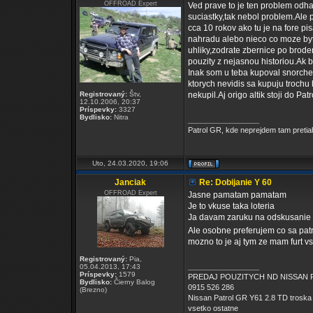
OFFROAD Expert
Ved prave to je ten problem odhad
suciastky,tak nebol problem.Ale 
cca 10 rokov ako tu je na fore pi
nahradu alebo nieco co moze byt 
uhliky,zodrate zbernice po brode
pouzity z nejasnou historiou.Ak 
Inak som u teba kupoval snorche
ktorych nevidis sa kupuju trochu 
Registrovaný:
Štv,
nekupil.Aj origo altik stoji do Pa
12.10.2006, 20:37
Príspevky:
3327
Bydlisko:
Nitra
_________________
Patrol GR, kde neprejdem tam pretia
Uto, 24.03.2020, 19:06
Janciak
Re: Dobijanie Y 60
OFFROAD Expert
Jasne pamatam pamatam
Je to vkuse taka loteria
Ja davam zaruku na odskusanie ale
Ale osobne preferujem co sa patr
mozno to je aj tym ze mam furt v
Registrovaný:
Pia,
_________________
05.04.2013, 17:43
Príspevky:
1579
PREDAJ POUZITYCH ND NISSAN 
Bydlisko:
Čierny Balog
0915 526 286
(Brezno)
Nissan Patrol GR Y61 2.8 TD troska 
vsetko ostatne