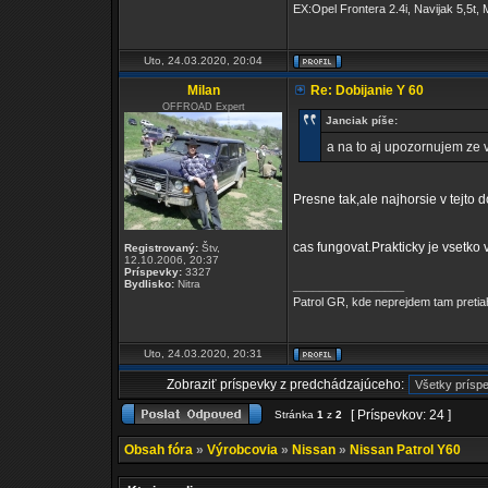
EX:Opel Frontera 2.4i, Navijak 5,5t
Uto, 24.03.2020, 20:04
Milan
Re: Dobijanie Y 60
OFFROAD Expert
Janciak píše:
a na to aj upozornujem ze vc
Presne tak,ale najhorsie v tejto 
cas fungovat.Prakticky je vsetko
Registrovaný:
Štv,
12.10.2006, 20:37
Príspevky:
3327
Bydlisko:
Nitra
_________________
Patrol GR, kde neprejdem tam pretia
Uto, 24.03.2020, 20:31
Zobraziť príspevky z predchádzajúceho:
[ Príspevkov: 24 ]
Stránka
1
z
2
Obsah fóra
»
Výrobcovia
»
Nissan
»
Nissan Patrol Y60