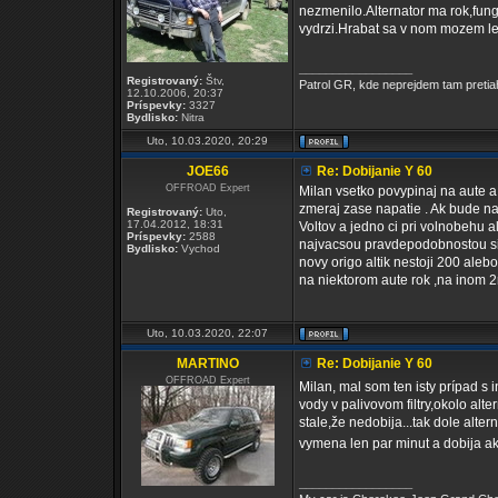
nezmenilo.Alternator ma rok,fung
vydrzi.Hrabat sa v nom mozem le
_________________
Registrovaný:
Štv,
Patrol GR, kde neprejdem tam pretia
12.10.2006, 20:37
Príspevky:
3327
Bydlisko:
Nitra
Uto, 10.03.2020, 20:29
JOE66
Re: Dobijanie Y 60
OFFROAD Expert
Milan vsetko povypinaj na aute 
zmeraj zase napatie . Ak bude nap
Registrovaný:
Uto,
17.04.2012, 18:31
Voltov a jedno ci pri volnobehu ale
Príspevky:
2588
najvacsou pravdepodobnostou si 
Bydlisko:
Vychod
novy origo altik nestoji 200 aleb
na niektorom aute rok ,na inom 2r
Uto, 10.03.2020, 22:07
MARTINO
Re: Dobijanie Y 60
OFFROAD Expert
Milan, mal som ten isty prípad s 
vody v palivovom filtry,okolo alte
stale,že nedobija...tak dole alte
vymena len par minut a dobija 
_________________