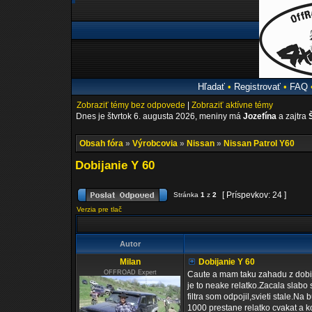
Hľadať
•
Registrovať
•
FAQ
Zobraziť témy bez odpovede
|
Zobraziť aktívne témy
Dnes je štvrtok 6. augusta 2026, meniny má
Jozefína
a zajtra
Obsah fóra
»
Výrobcovia
»
Nissan
»
Nissan Patrol Y60
Dobijanie Y 60
[ Príspevkov: 24 ]
Stránka
1
z
2
Verzia pre tlač
Autor
Milan
Dobijanie Y 60
OFFROAD Expert
Caute a mam taku zahadu z dobij
je to neake relatko.Zacala slabo sv
filtra som odpojil,svieti stale.N
1000 prestane relatko cvakat a k